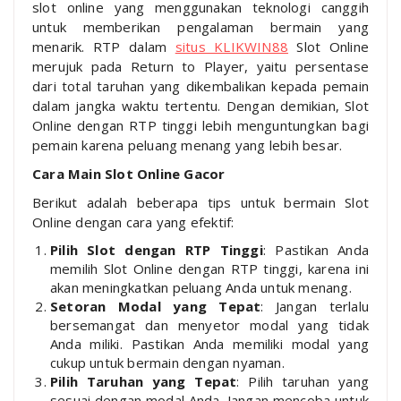
slot online yang menggunakan teknologi canggih
untuk memberikan pengalaman bermain yang
menarik. RTP dalam
situs KLIKWIN88
Slot Online
merujuk pada Return to Player, yaitu persentase
dari total taruhan yang dikembalikan kepada pemain
dalam jangka waktu tertentu. Dengan demikian, Slot
Online dengan RTP tinggi lebih menguntungkan bagi
pemain karena peluang menang yang lebih besar.
Cara Main Slot Online Gacor
Berikut adalah beberapa tips untuk bermain Slot
Online dengan cara yang efektif:
Pilih Slot dengan RTP Tinggi
: Pastikan Anda
memilih Slot Online dengan RTP tinggi, karena ini
akan meningkatkan peluang Anda untuk menang.
Setoran Modal yang Tepat
: Jangan terlalu
bersemangat dan menyetor modal yang tidak
Anda miliki. Pastikan Anda memiliki modal yang
cukup untuk bermain dengan nyaman.
Pilih Taruhan yang Tepat
: Pilih taruhan yang
sesuai dengan modal Anda. Jangan mencoba untuk