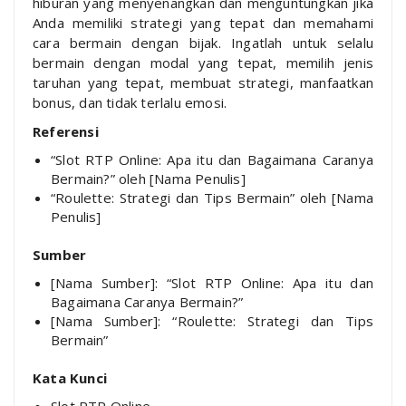
hiburan yang menyenangkan dan menguntungkan jika
Anda memiliki strategi yang tepat dan memahami
cara bermain dengan bijak. Ingatlah untuk selalu
bermain dengan modal yang tepat, memilih jenis
taruhan yang tepat, membuat strategi, manfaatkan
bonus, dan tidak terlalu emosi.
Referensi
“Slot RTP Online: Apa itu dan Bagaimana Caranya
Bermain?” oleh [Nama Penulis]
“Roulette: Strategi dan Tips Bermain” oleh [Nama
Penulis]
Sumber
[Nama Sumber]: “Slot RTP Online: Apa itu dan
Bagaimana Caranya Bermain?”
[Nama Sumber]: “Roulette: Strategi dan Tips
Bermain”
Kata Kunci
Slot RTP Online