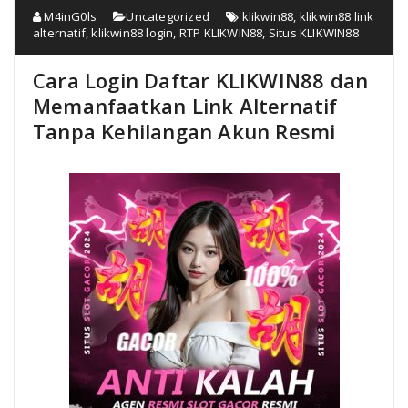
M4inG0ls
Uncategorized
klikwin88
,
klikwin88 link
alternatif
,
klikwin88 login
,
RTP KLIKWIN88
,
Situs KLIKWIN88
Cara Login Daftar KLIKWIN88 dan
Memanfaatkan Link Alternatif
Tanpa Kehilangan Akun Resmi