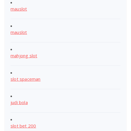
mauslot
mauslot
mahjong slot
slot spaceman
judi bola
slot bet 200