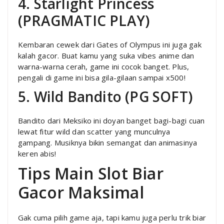
4. Starlight Princess
(PRAGMATIC PLAY)
Kembaran cewek dari Gates of Olympus ini juga gak
kalah gacor. Buat kamu yang suka vibes anime dan
warna-warna cerah, game ini cocok banget. Plus,
pengali di game ini bisa gila-gilaan sampai x500!
5. Wild Bandito (PG SOFT)
Bandito dari Meksiko ini doyan banget bagi-bagi cuan
lewat fitur wild dan scatter yang munculnya
gampang. Musiknya bikin semangat dan animasinya
keren abis!
Tips Main Slot Biar
Gacor Maksimal
Gak cuma pilih game aja, tapi kamu juga perlu trik biar