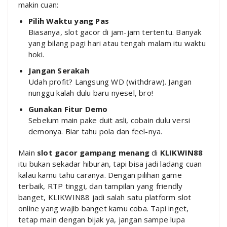
makin cuan:
Pilih Waktu yang Pas
Biasanya, slot gacor di jam-jam tertentu. Banyak
yang bilang pagi hari atau tengah malam itu waktu
hoki.
Jangan Serakah
Udah profit? Langsung WD (withdraw). Jangan
nunggu kalah dulu baru nyesel, bro!
Gunakan Fitur Demo
Sebelum main pake duit asli, cobain dulu versi
demonya. Biar tahu pola dan feel-nya.
Main
slot gacor gampang menang
di
KLIKWIN88
itu bukan sekadar hiburan, tapi bisa jadi ladang cuan
kalau kamu tahu caranya. Dengan pilihan game
terbaik, RTP tinggi, dan tampilan yang friendly
banget, KLIKWIN88 jadi salah satu platform slot
online yang wajib banget kamu coba. Tapi inget,
tetap main dengan bijak ya, jangan sampe lupa