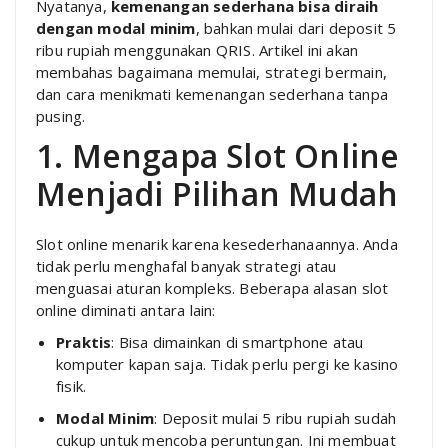
Nyatanya,
kemenangan sederhana bisa diraih
dengan modal minim
, bahkan mulai dari deposit 5
ribu rupiah menggunakan QRIS. Artikel ini akan
membahas bagaimana memulai, strategi bermain,
dan cara menikmati kemenangan sederhana tanpa
pusing.
1. Mengapa Slot Online
Menjadi Pilihan Mudah
Slot online menarik karena kesederhanaannya. Anda
tidak perlu menghafal banyak strategi atau
menguasai aturan kompleks. Beberapa alasan slot
online diminati antara lain:
Praktis
: Bisa dimainkan di smartphone atau
komputer kapan saja. Tidak perlu pergi ke kasino
fisik.
Modal Minim
: Deposit mulai 5 ribu rupiah sudah
cukup untuk mencoba peruntungan. Ini membuat