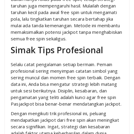
taruhan juga mempengaruhi hasil. Mulailah dengan
taruhan kecil pada awal free spin untuk mengamati
pola, lalu tingkatkan taruhan secara bertahap jika
mulai ada tanda kemenangan. Metode ini membantu
memaksimalkan potensi jackpot tanpa menghabiskan
semua free spin sekaligus.
Simak Tips Profesional
Selalu catat pengalaman setiap bermain. Pemain
profesional sering menyimpan catatan simbol yang
sering muncul dan momen free spin terbaik. Dengan
data ini, Anda bisa mengatur strategi lebih matang
untuk sesi berikutnya. Disiplin, kesabaran, dan
pengamatan yang teliti adalah kunci agar free spin
Pasjackpot bisa benar-benar mendatangkan jackpot.
Dengan mengikuti trik profesional ini, peluang
mendapatkan jackpot dari free spin akan meningkat
secara signifikan. Ingat, strategi dan kesabaran
adalah faktor utama keberhasilan dalam dunia