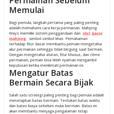
Permainan Sebelum
Memulai
Bagi pemula, langkah pertama yang paling penting
adalah memahami cara kerja permainan. Mahjong
Ways memiliki sistem penggandaan dan
slot gacor
mahjong
simbol-simbol khas. Pemahaman
terhadap fitur dasar membantu pemain mengetahui
alur permainan sehingga tidak bingung saat bermain.
Dengan mengetahui aturan, fitur khusus, dan ritme
permainan, pemain bisa lebih nyaman mengambil
keputusan ketika menikmati permainan ini.
Mengatur Batas
Bermain Secara Bijak
Salah satu strategi paling penting bagi pemula adalah
menetapkan batas bermain. Tentukan batas waktu
dan batas biaya sebelum mulai bermain. Batas ini
akan membantu menjaga pengalaman tetap