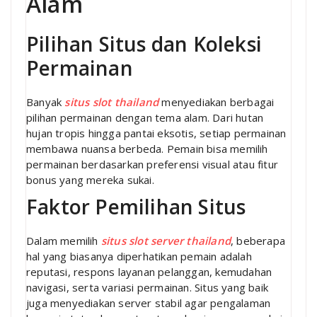
Alam
Pilihan Situs dan Koleksi
Permainan
Banyak
situs slot thailand
menyediakan berbagai
pilihan permainan dengan tema alam. Dari hutan
hujan tropis hingga pantai eksotis, setiap permainan
membawa nuansa berbeda. Pemain bisa memilih
permainan berdasarkan preferensi visual atau fitur
bonus yang mereka sukai.
Faktor Pemilihan Situs
Dalam memilih
situs slot server thailand
, beberapa
hal yang biasanya diperhatikan pemain adalah
reputasi, respons layanan pelanggan, kemudahan
navigasi, serta variasi permainan. Situs yang baik
juga menyediakan server stabil agar pengalaman