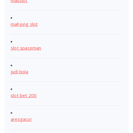
mauslot
mahjong slot
slot spaceman
judi bola
slot bet 200
aresgacor