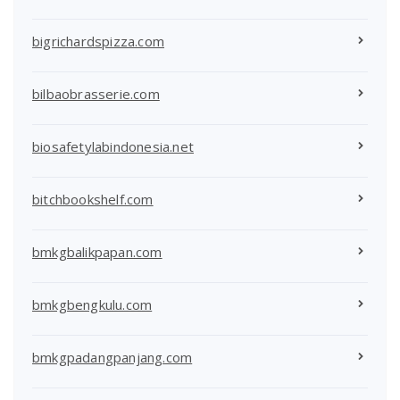
bigrichardspizza.com
bilbaobrasserie.com
biosafetylabindonesia.net
bitchbookshelf.com
bmkgbalikpapan.com
bmkgbengkulu.com
bmkgpadangpanjang.com