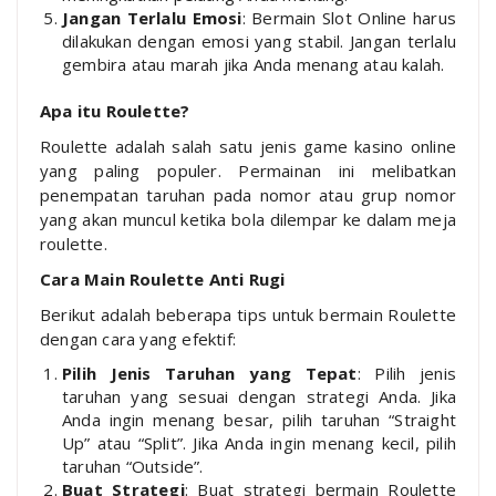
Jangan Terlalu Emosi
: Bermain Slot Online harus
dilakukan dengan emosi yang stabil. Jangan terlalu
gembira atau marah jika Anda menang atau kalah.
Apa itu Roulette?
Roulette adalah salah satu jenis game kasino online
yang paling populer. Permainan ini melibatkan
penempatan taruhan pada nomor atau grup nomor
yang akan muncul ketika bola dilempar ke dalam meja
roulette.
Cara Main Roulette Anti Rugi
Berikut adalah beberapa tips untuk bermain Roulette
dengan cara yang efektif:
Pilih Jenis Taruhan yang Tepat
: Pilih jenis
taruhan yang sesuai dengan strategi Anda. Jika
Anda ingin menang besar, pilih taruhan “Straight
Up” atau “Split”. Jika Anda ingin menang kecil, pilih
taruhan “Outside”.
Buat Strategi
: Buat strategi bermain Roulette