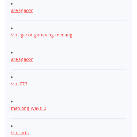
aresgacor
slot gacor gampang menang
aresgacor
slot777
mahjong ways 2
slot qris