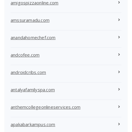
amigospizzaonline.com
amssuramadu.com
anandahomechef.com
andcofee.com
androidcribs.com
antalyafamilyspa.com
anthemcollegeonlineservices.com
apakabarkampus.com