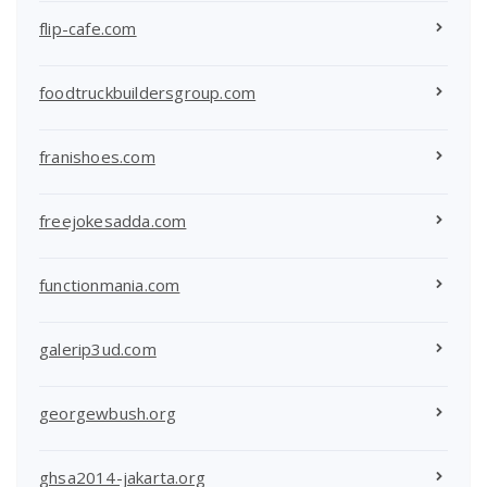
flip-cafe.com
foodtruckbuildersgroup.com
franishoes.com
freejokesadda.com
functionmania.com
galerip3ud.com
georgewbush.org
ghsa2014-jakarta.org