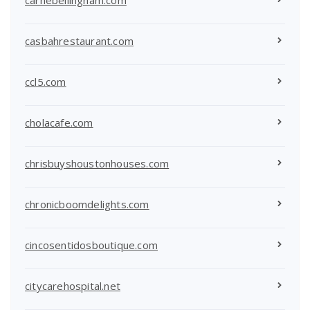
casbahrestaurant.com
ccl5.com
cholacafe.com
chrisbuyshoustonhouses.com
chronicboomdelights.com
cincosentidosboutique.com
citycarehospital.net