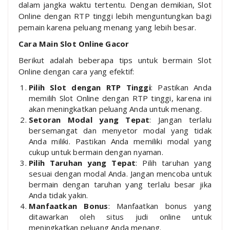
dalam jangka waktu tertentu. Dengan demikian, Slot
Online dengan RTP tinggi lebih menguntungkan bagi
pemain karena peluang menang yang lebih besar.
Cara Main Slot Online Gacor
Berikut adalah beberapa tips untuk bermain Slot
Online dengan cara yang efektif:
Pilih Slot dengan RTP Tinggi
: Pastikan Anda
memilih Slot Online dengan RTP tinggi, karena ini
akan meningkatkan peluang Anda untuk menang.
Setoran Modal yang Tepat
: Jangan terlalu
bersemangat dan menyetor modal yang tidak
Anda miliki. Pastikan Anda memiliki modal yang
cukup untuk bermain dengan nyaman.
Pilih Taruhan yang Tepat
: Pilih taruhan yang
sesuai dengan modal Anda. Jangan mencoba untuk
bermain dengan taruhan yang terlalu besar jika
Anda tidak yakin.
Manfaatkan Bonus
: Manfaatkan bonus yang
ditawarkan oleh situs judi online untuk
meningkatkan peluang Anda menang.