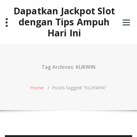
Skip
Dapatkan Jackpot Slot
to
content
dengan Tips Ampuh
Hari Ini
Tag Archives: KLIKWIN
Home
/
Posts tagged "KLIKWIN"