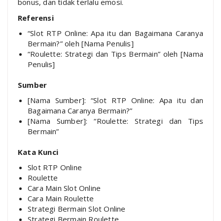
bonus, dan tidak terlalu emosi.
Referensi
“Slot RTP Online: Apa itu dan Bagaimana Caranya
Bermain?” oleh [Nama Penulis]
“Roulette: Strategi dan Tips Bermain” oleh [Nama
Penulis]
Sumber
[Nama Sumber]: “Slot RTP Online: Apa itu dan
Bagaimana Caranya Bermain?”
[Nama Sumber]: “Roulette: Strategi dan Tips
Bermain”
Kata Kunci
Slot RTP Online
Roulette
Cara Main Slot Online
Cara Main Roulette
Strategi Bermain Slot Online
Strategi Bermain Roulette