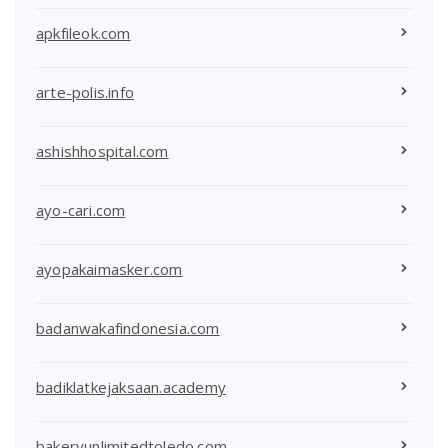
apkfileok.com
arte-polis.info
ashishhospital.com
ayo-cari.com
ayopakaimasker.com
badanwakafindonesia.com
badiklatkejaksaan.academy
bakeryunlimitedtoledo.com