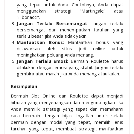
yang tepat untuk Anda. Contohnya, Anda dapat
menggunakan strategi “Martingale” atau
“Fibonacci”.
Jangan Terlalu Bersemangat
: Jangan terlalu
bersemangat dan menempatkan taruhan yang
terlalu besar jika Anda tidak yakin.
Manfaatkan Bonus
: Manfaatkan bonus yang
ditawarkan oleh situs judi online untuk
meningkatkan peluang Anda menang.
Jangan Terlalu Emosi
: Bermain Roulette harus
dilakukan dengan emosi yang stabil. Jangan terlalu
gembira atau marah jika Anda menang atau kalah.
Kesimpulan
Bermain Slot Online dan Roulette dapat menjadi
hiburan yang menyenangkan dan menguntungkan jika
Anda memiliki strategi yang tepat dan memahami
cara bermain dengan bijak. Ingatlah untuk selalu
bermain dengan modal yang tepat, memilih jenis
taruhan yang tepat, membuat strategi, manfaatkan