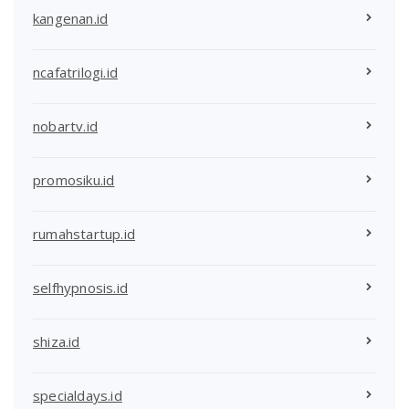
kangenan.id
ncafatrilogi.id
nobartv.id
promosiku.id
rumahstartup.id
selfhypnosis.id
shiza.id
specialdays.id