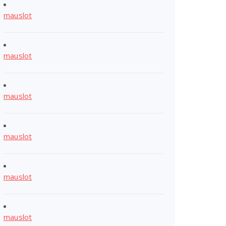
mauslot
mauslot
mauslot
mauslot
mauslot
mauslot