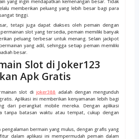
ain yang ingin mendapatkan kemenangan besar. Tidak
 selalu memberikan peluang yang lebih besar bagi para
angat tinggi.
sar, tetapi juga dapat diakses oleh pemain dengan
s permainan slot yang tersedia, pemain memiliki banyak
rikan peluang terbesar untuk menang. Selain jackpot
permainan yang adil, sehingga setiap pemain memiliki
adiah besar.
ain Slot di Joker123
an Apk Gratis
ermainan slot di
joker388
adalah dengan mengunduh
ratis. Aplikasi ini memberikan kenyamanan lebih bagi
ng dari perangkat mobile mereka. Dengan aplikasi
ja tanpa batasan waktu atau tempat, cukup dengan
n pengalaman bermain yang mulus, dengan grafis yang
-fitur dalam aplikasi ini mempermudah pemain dalam