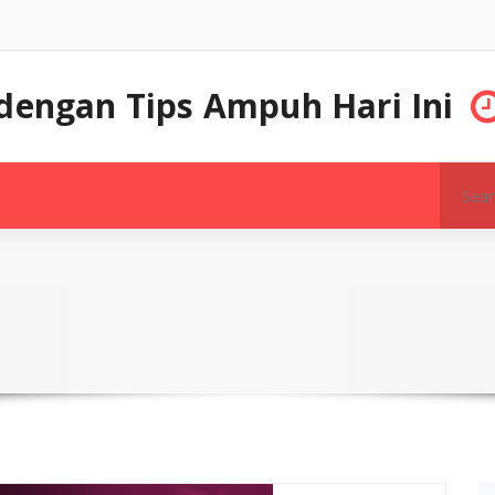
 dengan Tips Ampuh Hari Ini
Search
for: