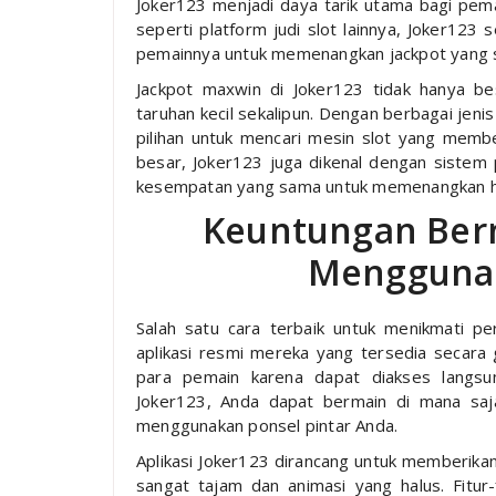
Joker123 menjadi daya tarik utama bagi pem
seperti platform judi slot lainnya, Joker123
pemainnya untuk memenangkan jackpot yang s
Jackpot maxwin di Joker123 tidak hanya be
taruhan kecil sekalipun. Dengan berbagai jeni
pilihan untuk mencari mesin slot yang membe
besar, Joker123 juga dikenal dengan sistem 
kesempatan yang sama untuk memenangkan h
Keuntungan Berm
Menggunak
Salah satu cara terbaik untuk menikmati p
aplikasi resmi mereka yang tersedia secara g
para pemain karena dapat diakses langsu
Joker123, Anda dapat bermain di mana sa
menggunakan ponsel pintar Anda.
Aplikasi Joker123 dirancang untuk memberika
sangat tajam dan animasi yang halus. Fitur