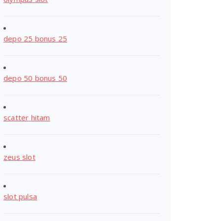
depo 25 bonus 25
depo 50 bonus 50
scatter hitam
zeus slot
slot pulsa