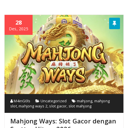
28
Des, 2025
M4inG0ls
Uncategorized
mahjong
,
mahjong
slot
,
mahjong ways 2
,
slot gacor
,
slot mahjong
Mahjong Ways: Slot Gacor dengan