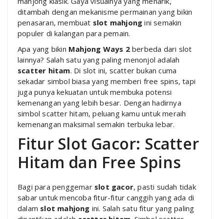
mahjong klasik. Gaya visualnya yang menarik,
ditambah dengan mekanisme permainan yang bikin
penasaran, membuat
slot mahjong
ini semakin
populer di kalangan para pemain.
Apa yang bikin
Mahjong Ways 2
berbeda dari slot
lainnya? Salah satu yang paling menonjol adalah
scatter hitam
. Di slot ini, scatter bukan cuma
sekadar simbol biasa yang memberi free spins, tapi
juga punya kekuatan untuk membuka potensi
kemenangan yang lebih besar. Dengan hadirnya
simbol scatter hitam, peluang kamu untuk meraih
kemenangan maksimal semakin terbuka lebar.
Fitur Slot Gacor: Scatter
Hitam dan Free Spins
Bagi para penggemar
slot gacor
, pasti sudah tidak
sabar untuk mencoba fitur-fitur canggih yang ada di
dalam
slot mahjong
ini. Salah satu fitur yang paling
dinantikan adalah
scatter hitam
. Simbol scatter