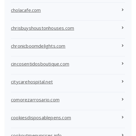
cholacafe.com
chrisbuyshoustonhouses.com
chronicboomdelights.com
cincosentidosboutique.com
citycarehospital.net
comorezarrosario.com
cookiesdisposablepens.com
cookoutmenuprices.info