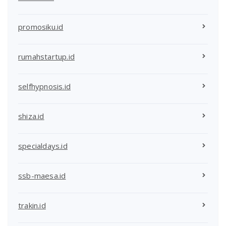
promosiku.id
rumahstartup.id
selfhypnosis.id
shiza.id
specialdays.id
ssb-maesa.id
trakin.id