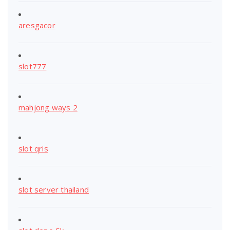
aresgacor
slot777
mahjong ways 2
slot qris
slot server thailand