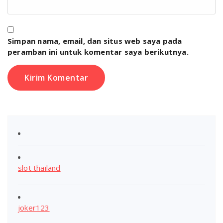
Simpan nama, email, dan situs web saya pada
peramban ini untuk komentar saya berikutnya.
slot thailand
joker123