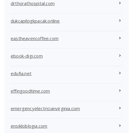
drthorathospital.com
dukcapilpgkpacak.online
eastheavencoffee.com
ebook-digi.com
edufia.net
effingoodtime.com
emergencyelectricianvirginia.com
ensikloblogia.com