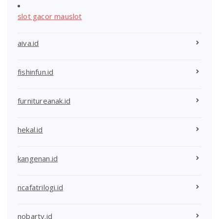
slot gacor mauslot
aiva.id
fishinfun.id
furnitureanak.id
hekal.id
kangenan.id
ncafatrilogi.id
nobartv.id