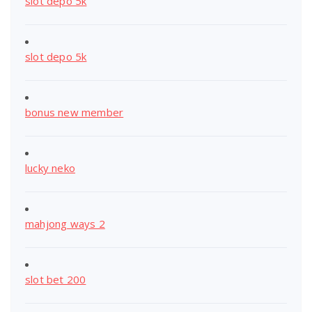
slot depo 5k
slot depo 5k
bonus new member
lucky neko
mahjong ways 2
slot bet 200