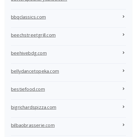
bbqclassics.com
beechstreetgrill.com
beehivebdg.com
bellydancetopeka.com
bestiefood.com
bigrichardspizza.com
bilbaobrasserie.com