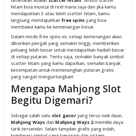
hitam bisa muncul di reel mana saja dan jika kamu
mendapatkan 3 atau lebih scatter hitam, kamu
langsung mendapatkan
free spins
yang bisa
membawa kamu ke kemenangan besar.
Dalam mode free spins ini, setiap kemenangan akan
diberikan pengali yang semakin tinggi, memberikan
peluang lebih besar untuk mendapatkan hadiah besar
di setiap putaran. Tentu saja, semakin banyak simbol
scatter hitam yang kamu dapatkan, semakin banyak
kesempatan untuk memenangkan putaran gratis
yang sangat menguntungkan!
Mengapa Mahjong Slot
Begitu Digemari?
Sebagai salah satu
slot gacor
yang terus naik daun,
Mahjong Ways
dan
Mahjong Ways 2
memiliki daya
tarik tersendiri. Selain tampilan grafis yang indah,
kombinasi simbol yang beragam dan sistem