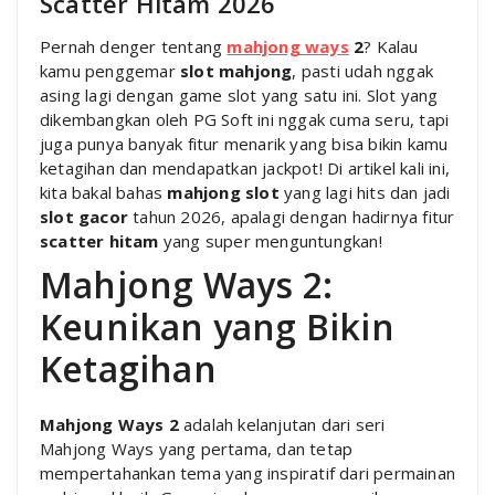
Scatter Hitam 2026
Pernah denger tentang
mahjong ways
2
? Kalau
kamu penggemar
slot mahjong
, pasti udah nggak
asing lagi dengan game slot yang satu ini. Slot yang
dikembangkan oleh PG Soft ini nggak cuma seru, tapi
juga punya banyak fitur menarik yang bisa bikin kamu
ketagihan dan mendapatkan jackpot! Di artikel kali ini,
kita bakal bahas
mahjong slot
yang lagi hits dan jadi
slot gacor
tahun 2026, apalagi dengan hadirnya fitur
scatter hitam
yang super menguntungkan!
Mahjong Ways 2:
Keunikan yang Bikin
Ketagihan
Mahjong Ways 2
adalah kelanjutan dari seri
Mahjong Ways yang pertama, dan tetap
mempertahankan tema yang inspiratif dari permainan