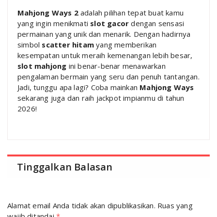
Mahjong Ways 2
adalah pilihan tepat buat kamu
yang ingin menikmati
slot gacor
dengan sensasi
permainan yang unik dan menarik. Dengan hadirnya
simbol
scatter hitam
yang memberikan
kesempatan untuk meraih kemenangan lebih besar,
slot mahjong
ini benar-benar menawarkan
pengalaman bermain yang seru dan penuh tantangan.
Jadi, tunggu apa lagi? Coba mainkan
Mahjong Ways
sekarang juga dan raih jackpot impianmu di tahun
2026!
Tinggalkan Balasan
Alamat email Anda tidak akan dipublikasikan.
Ruas yang
wajib ditandai
*