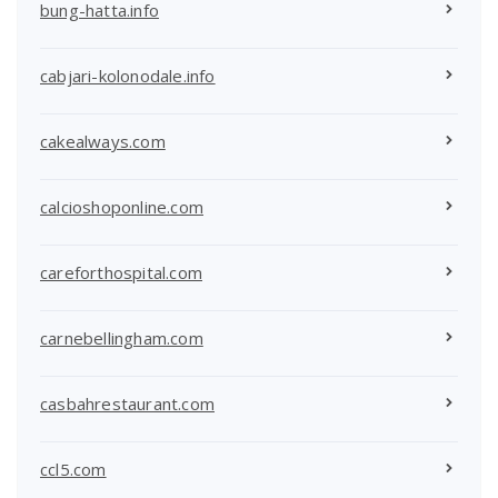
bung-hatta.info
cabjari-kolonodale.info
cakealways.com
calcioshoponline.com
careforthospital.com
carnebellingham.com
casbahrestaurant.com
ccl5.com