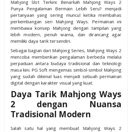
Mahjong Slot Terkini: Benarkah Mahjong Ways 2
Punya Pengalaman Bermain Lebih Seru? menjadi
pertanyaan yang sering muncul ketika membahas
perkembangan seri Mahjong Ways. Permainan ini
membawa konsep Mahjong dengan tampilan yang
lebih modern, penuh warna, dan dirancang agar
memiliki daya tarik tersendiri.
Sebagai bagian dari Mahjong Series, Mahjong Ways 2
mencoba memberikan pengalaman berbeda melalui
perpaduan antara budaya tradisional dan teknologi
masa kini. PG Soft mengemas simbol-simbol Mahjong
yang sudah dikenal luas menjadi sebuah permainan
digital dengan karakter visual yang kuat.
Daya Tarik Mahjong Ways
2 dengan Nuansa
Tradisional Modern
Salah satu hal yang membuat Mahjong Ways 2