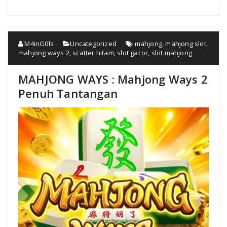
M4inG0ls
Uncategorized
mahjong
,
mahjong slot
,
mahjong ways 2
,
scatter hitam
,
slot gacor
,
slot mahjong
MAHJONG WAYS : Mahjong Ways 2
Penuh Tantangan