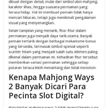
dibuat dengan detail, mulai dari simbol ubin mahjong,
karakter khas, hingga suasana permainan yang
terasa hidup. Hal ini membuat pemain tidak hanya
mencari hiburan, tetapi juga menikmati pengalaman
visual yang menyenangkan.
Selain tampilan yang menarik, fitur-fitur dalam
permainan juga menjadi daya tarik utama. Banyak
pemain tertarik dengan berbagai mekanisme bonus
yang tersedia, termasuk simbol spesial seperti
scatter hitam yang menjadi salah satu elemen paling
dikenal dalam permainan ini. Kehadiran fitur tersebut
memberikan variasi permainan sehingga setiap
putaran terasa lebih menantang dan tidak monoton.
Kenapa Mahjong Ways
2 Banyak Dicari Para
Pecinta Slot Digital?
Popularitas mahjong ways 2 tidak muncul begitu saja.