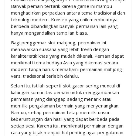
Banyak pemain tertarik karena game ini mampu
menghadirkan perpaduan antara tema tradisional dan
teknologi modern. Konsep yang unik membuatnya
berbeda dibandingkan banyak permainan lain yang
hanya mengandalkan tampilan biasa.
Bagi penggemar slot mahjong, permainan ini
menawarkan suasana yang lebih fresh dengan
karakteristik khas yang mudah dikenali. Pemain dapat
menikmati tema budaya Asia yang dikemas secara
modern tanpa harus memahami permainan mahjong
versi tradisional terlebih dahulu.
Selain itu, istilah seperti slot gacor sering muncul di
kalangan komunitas pemain untuk menggambarkan
permainan yang dianggap sedang menarik atau
memiliki pengalaman bermain yang menyenangkan.
Namun, setiap permainan tetap memiliki unsur
keberuntungan dan hasil yang dapat berbeda pada
setiap sesi. Karena itu, menikmati permainan dengan
cara yang bijak menjadi hal penting agar pengalaman