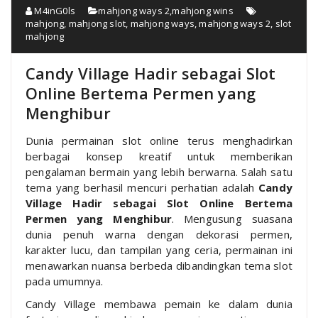
M4inG0ls
mahjong ways 2
,
mahjong wins
mahjong
,
mahjong slot
,
mahjong ways
,
mahjong ways 2
,
slot
mahjong
Candy Village Hadir sebagai Slot
Online Bertema Permen yang
Menghibur
Dunia permainan slot online terus menghadirkan
berbagai konsep kreatif untuk memberikan
pengalaman bermain yang lebih berwarna. Salah satu
tema yang berhasil mencuri perhatian adalah
Candy
Village Hadir sebagai Slot Online Bertema
Permen yang Menghibur
. Mengusung suasana
dunia penuh warna dengan dekorasi permen,
karakter lucu, dan tampilan yang ceria, permainan ini
menawarkan nuansa berbeda dibandingkan tema slot
pada umumnya.
Candy Village membawa pemain ke dalam dunia