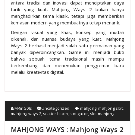
antara tradisi dan inovasi dapat menciptakan daya
tarik yang kuat. Mahjong Ways 2 bukan hanya
menghadirkan tema klasik, tetapi juga memberikan
kemasan modern yang membuatnya tetap menarik.
Dengan visual yang khas, konsep yang mudah
dikenali, dan nuansa budaya yang kuat, Mahjong
Ways 2 berhasil menjadi salah satu permainan yang
banyak diperbincangkan. Game ini menjadi bukti
bahwa sebuah tema tradisional masih mampu
berkembang dan menemukan penggemar baru
melalui kreativitas digital.
M4inG0ls
Uncategorized
mahjong
,
mahjong slot
,
mahjong ways 2
,
scatter hitam
,
slot gacor
,
slot mahjong
MAHJONG WAYS : Mahjong Ways 2