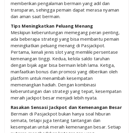
memberikan pengalaman bermain yang adil dan
transparan, sehingga pemain dapat merasa nyaman
dan aman saat bermain.
Tips Meningkatkan Peluang Menang
Meskipun keberuntungan memegang peran penting,
ada beberapa strategi yang bisa membantu pemain
meningkatkan peluang menang di Pasjackpot.
Pertama, kenali jenis slot yang memiliki persentase
kemenangan tinggi. Kedua, kelola saldo taruhan
dengan bijak agar bisa bermain lebih lama. Ketiga,
manfaatkan bonus dan promosi yang diberikan oleh
platform untuk menambah kesempatan
memenangkan hadiah. Dengan kombinasi
keberuntungan dan strategi yang tepat, kesempatan
meraih jackpot besar menjadi lebih nyata.
Rasakan Sensasi Jackpot dan Kemenangan Besar
Bermain di Pasjackpot bukan hanya soal hiburan
semata, tetapi juga tentang tantangan dan
kesempatan untuk meraih kemenangan besar. Setiap