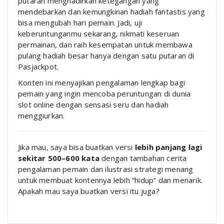
putaran menghadirkan ketegangan yang
mendebarkan dan kemungkinan hadiah fantastis yang
bisa mengubah hari pemain. Jadi, uji
keberuntunganmu sekarang, nikmati keseruan
permainan, dan raih kesempatan untuk membawa
pulang hadiah besar hanya dengan satu putaran di
Pasjackpot.
Konten ini menyajikan pengalaman lengkap bagi
pemain yang ingin mencoba peruntungan di dunia
slot online dengan sensasi seru dan hadiah
menggiurkan.
Jika mau, saya bisa buatkan versi
lebih panjang lagi
sekitar 500–600 kata
dengan tambahan cerita
pengalaman pemain dan ilustrasi strategi menang
untuk membuat kontennya lebih “hidup” dan menarik.
Apakah mau saya buatkan versi itu juga?