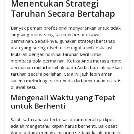
Menentukan Strategi
Taruhan Secara Bertahap
Banyak pemain profesional menyarankan untuk tidak
langsung memasang taruhan besar di awal
permainan. Sebaliknya, gunakan strategi bertahap
atau yang sering disebut sebagai teknik eskalasi.
Mulailah dengan nominal taruhan kecil untuk
membaca pola permainan. Ketika Anda merasa ritme
permainan mulai berpihak pada Anda, barulah naikkan
taruhan secara perlahan. Cara ini jauh lebih aman
karena melindungi saldo Anda dari penurunan drastis
di awal sesi.
Mengenali Waktu yang Tepat
untuk Berhenti
Salah satu rahasia terbesar dalam meraih jackpot
adalah mengetahui kapan harus berhenti. Baik saat
Anda sedang menang maupun sedang kalah, memiliki