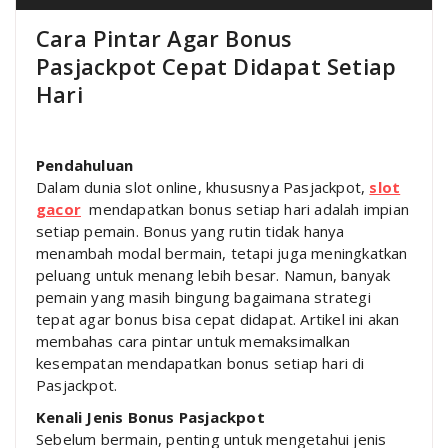
Cara Pintar Agar Bonus
Pasjackpot Cepat Didapat Setiap
Hari
Pendahuluan
Dalam dunia slot online, khususnya Pasjackpot,
slot
gacor
mendapatkan bonus setiap hari adalah impian
setiap pemain. Bonus yang rutin tidak hanya
menambah modal bermain, tetapi juga meningkatkan
peluang untuk menang lebih besar. Namun, banyak
pemain yang masih bingung bagaimana strategi
tepat agar bonus bisa cepat didapat. Artikel ini akan
membahas cara pintar untuk memaksimalkan
kesempatan mendapatkan bonus setiap hari di
Pasjackpot.
Kenali Jenis Bonus Pasjackpot
Sebelum bermain, penting untuk mengetahui jenis