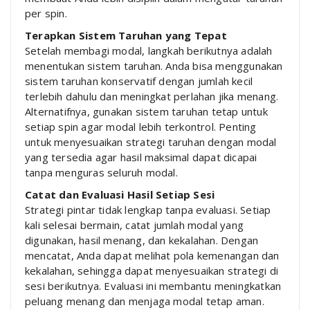
per spin.
Terapkan Sistem Taruhan yang Tepat
Setelah membagi modal, langkah berikutnya adalah
menentukan sistem taruhan. Anda bisa menggunakan
sistem taruhan konservatif dengan jumlah kecil
terlebih dahulu dan meningkat perlahan jika menang.
Alternatifnya, gunakan sistem taruhan tetap untuk
setiap spin agar modal lebih terkontrol. Penting
untuk menyesuaikan strategi taruhan dengan modal
yang tersedia agar hasil maksimal dapat dicapai
tanpa menguras seluruh modal.
Catat dan Evaluasi Hasil Setiap Sesi
Strategi pintar tidak lengkap tanpa evaluasi. Setiap
kali selesai bermain, catat jumlah modal yang
digunakan, hasil menang, dan kekalahan. Dengan
mencatat, Anda dapat melihat pola kemenangan dan
kekalahan, sehingga dapat menyesuaikan strategi di
sesi berikutnya. Evaluasi ini membantu meningkatkan
peluang menang dan menjaga modal tetap aman.