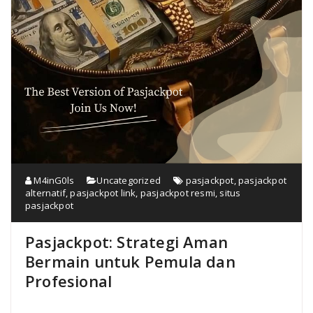
M4inG0ls
Uncategorized
pasjackpot
,
pasjackpot
alternatif
,
pasjackpot link
,
pasjackpot resmi
,
situs
pasjackpot
Pasjackpot: Strategi Aman
Bermain untuk Pemula dan
Profesional