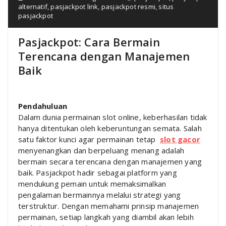
alternatif
,
pasjackpot link
,
pasjackpot resmi
,
situs
pasjackpot
Pasjackpot: Cara Bermain
Terencana dengan Manajemen
Baik
Pendahuluan
Dalam dunia permainan slot online, keberhasilan tidak
hanya ditentukan oleh keberuntungan semata. Salah
satu faktor kunci agar permainan tetap
slot gacor
menyenangkan dan berpeluang menang adalah
bermain secara terencana dengan manajemen yang
baik. Pasjackpot hadir sebagai platform yang
mendukung pemain untuk memaksimalkan
pengalaman bermainnya melalui strategi yang
terstruktur. Dengan memahami prinsip manajemen
permainan, setiap langkah yang diambil akan lebih