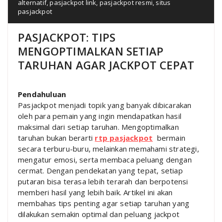
alternatif
,
pasjackpot link
,
pasjackpot resmi
,
situs
pasjackpot
PASJACKPOT: TIPS
MENGOPTIMALKAN SETIAP
TARUHAN AGAR JACKPOT CEPAT
Pendahuluan
Pasjackpot menjadi topik yang banyak dibicarakan
oleh para pemain yang ingin mendapatkan hasil
maksimal dari setiap taruhan. Mengoptimalkan
taruhan bukan berarti
rtp pasjackpot
bermain
secara terburu-buru, melainkan memahami strategi,
mengatur emosi, serta membaca peluang dengan
cermat. Dengan pendekatan yang tepat, setiap
putaran bisa terasa lebih terarah dan berpotensi
memberi hasil yang lebih baik. Artikel ini akan
membahas tips penting agar setiap taruhan yang
dilakukan semakin optimal dan peluang jackpot