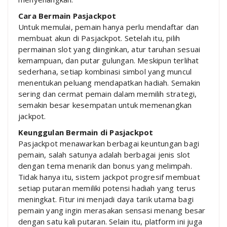
Cara Bermain Pasjackpot
Untuk memulai, pemain hanya perlu mendaftar dan
membuat akun di Pasjackpot. Setelah itu, pilih
permainan slot yang diinginkan, atur taruhan sesuai
kemampuan, dan putar gulungan. Meskipun terlihat
sederhana, setiap kombinasi simbol yang muncul
menentukan peluang mendapatkan hadiah. Semakin
sering dan cermat pemain dalam memilih strategi,
semakin besar kesempatan untuk memenangkan
jackpot.
Keunggulan Bermain di Pasjackpot
Pasjackpot menawarkan berbagai keuntungan bagi
pemain, salah satunya adalah berbagai jenis slot
dengan tema menarik dan bonus yang melimpah.
Tidak hanya itu, sistem jackpot progresif membuat
setiap putaran memiliki potensi hadiah yang terus
meningkat. Fitur ini menjadi daya tarik utama bagi
pemain yang ingin merasakan sensasi menang besar
dengan satu kali putaran. Selain itu, platform ini juga