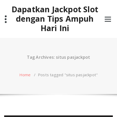
Skip
Dapatkan Jackpot Slot
to
content
dengan Tips Ampuh
Hari Ini
Tag Archives: situs pasjackpot
Home
/
Posts tagged "situs pasjackpot"