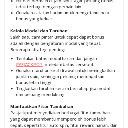
Hindari bermain di jam sibuk agar peluang bonus
tidak terbagi dengan pemain lain.
Gunakan catatan harian untuk mengetahui pola
bonus yang keluar.
Kelola Modal dan Taruhan
Salah satu cara pintar untuk cepat dapat bonus
adalah dengan pengaturan modal yang tepat.
Beberapa strategi penting:
Tentukan batas modal harian dan jangan
PASJACKPOT
melebihi batas tersebut.
Gunakan taruhan kecil di awal untuk meningkatkan
jumlah spin, sehingga peluang mendapatkan
bonus lebih tinggi.
Tingkatkan taruhan secara bertahap jika modal
dan peluang mendukung.
Manfaatkan Fitur Tambahan
Pasjackpot menyediakan berbagai fitur tambahan
yang dapat membantu memperoleh bonus lebih
cepat, seperti fitur auto spin, fitur reward harian, dan