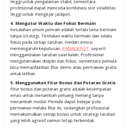
tinggi untuk pengalaman stabil, sementara
profesional dapat mencoba kombinasi slot volatilitas
tinggi untuk mengejar jackpot.
4. Mengatur Waktu dan Fokus Bermain
Kesalahan umum pemain adalah terlalu lama bermain
tanpa strategi. Tentukan waktu bermain dan selalu
fokus pada setiap taruhan. Hindari emosi
memengaruhi keputusan,
PASJACKPOT
seperti
menggandakan taruhan saat kalah. Profesional
mengutamakan disiplin dan fokus, sementara pemula
bisa memanfaatkan fitur demo atau permainan gratis
untuk latihan.
5. Menggunakan Fitur Bonus dan Putaran Gratis
Fitur bonus dan putaran gratis adalah kesempatan
emas untuk menambah peluang menang tanpa
menambah modal. Pemula dapat belajar pola
permainan melalui fitur ini, sedangkan profesional
memaksimalkan setiap bonus untuk strategi taruhan
yang lebih agresif namun tetap terkendali.