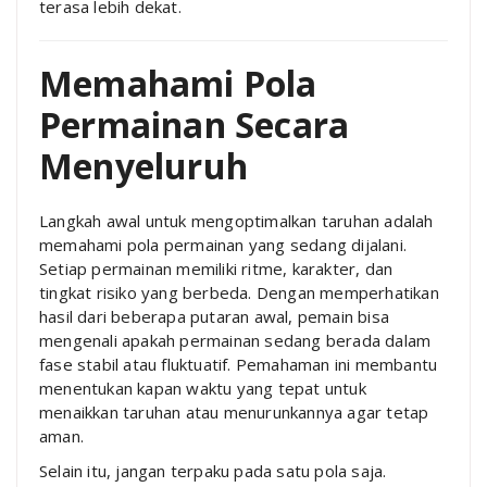
terasa lebih dekat.
Memahami Pola
Permainan Secara
Menyeluruh
Langkah awal untuk mengoptimalkan taruhan adalah
memahami pola permainan yang sedang dijalani.
Setiap permainan memiliki ritme, karakter, dan
tingkat risiko yang berbeda. Dengan memperhatikan
hasil dari beberapa putaran awal, pemain bisa
mengenali apakah permainan sedang berada dalam
fase stabil atau fluktuatif. Pemahaman ini membantu
menentukan kapan waktu yang tepat untuk
menaikkan taruhan atau menurunkannya agar tetap
aman.
Selain itu, jangan terpaku pada satu pola saja.