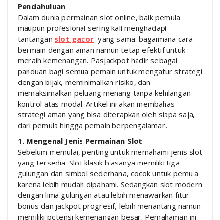
Pendahuluan
Dalam dunia permainan slot online, baik pemula
maupun profesional sering kali menghadapi
tantangan
slot gacor
yang sama: bagaimana cara
bermain dengan aman namun tetap efektif untuk
meraih kemenangan. Pasjackpot hadir sebagai
panduan bagi semua pemain untuk mengatur strategi
dengan bijak, meminimalkan risiko, dan
memaksimalkan peluang menang tanpa kehilangan
kontrol atas modal. Artikel ini akan membahas
strategi aman yang bisa diterapkan oleh siapa saja,
dari pemula hingga pemain berpengalaman.
1. Mengenal Jenis Permainan Slot
Sebelum memulai, penting untuk memahami jenis slot
yang tersedia. Slot klasik biasanya memiliki tiga
gulungan dan simbol sederhana, cocok untuk pemula
karena lebih mudah dipahami. Sedangkan slot modern
dengan lima gulungan atau lebih menawarkan fitur
bonus dan jackpot progresif, lebih menantang namun
memiliki potensi kemenangan besar. Pemahaman ini