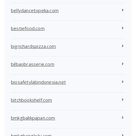
bellydancetopeka.com
bestiefood.com
bigrichardspizza.com
bilbaobrasserie.com
biosafetylabindonesia.net
bitchbookshelf.com
bmkgbalikpapan.com
bmkgbengkulu.com