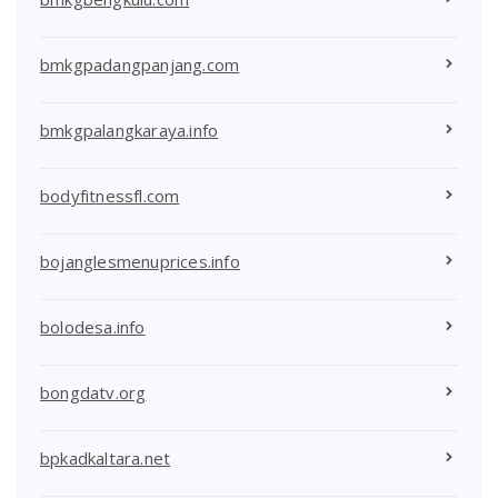
bmkgpadangpanjang.com
bmkgpalangkaraya.info
bodyfitnessfl.com
bojanglesmenuprices.info
bolodesa.info
bongdatv.org
bpkadkaltara.net