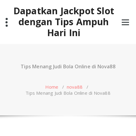
Skip
Dapatkan Jackpot Slot
to
content
dengan Tips Ampuh
Hari Ini
Tips Menang Judi Bola Online di Nova88
Home
/
nova88
/
Tips Menang Judi Bola Online di Nova88