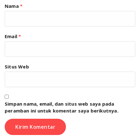
Nama
*
Email
*
Situs Web
Simpan nama, email, dan situs web saya pada
peramban ini untuk komentar saya berikutnya.