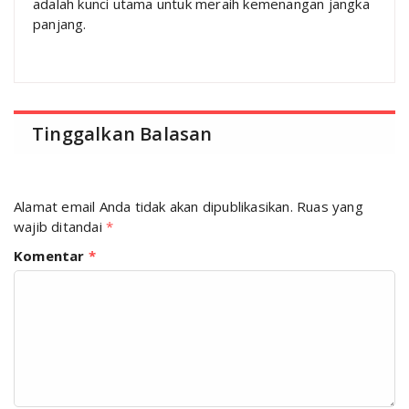
adalah kunci utama untuk meraih kemenangan jangka
panjang.
Tinggalkan Balasan
Alamat email Anda tidak akan dipublikasikan.
Ruas yang
wajib ditandai
*
Komentar
*