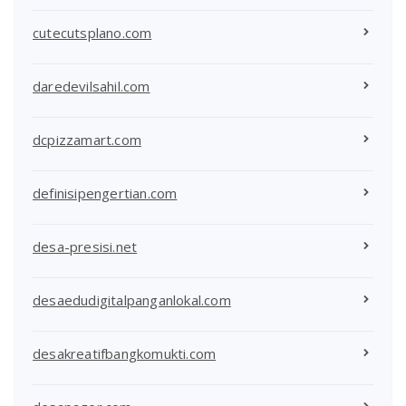
cutecutsplano.com
daredevilsahil.com
dcpizzamart.com
definisipengertian.com
desa-presisi.net
desaedudigitalpanganlokal.com
desakreatifbangkomukti.com