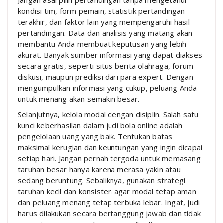
Jangan asal pilih pertandingan tanpa mengetahui
kondisi tim, form pemain, statistik pertandingan
terakhir, dan faktor lain yang mempengaruhi hasil
pertandingan. Data dan analisis yang matang akan
membantu Anda membuat keputusan yang lebih
akurat. Banyak sumber informasi yang dapat diakses
secara gratis, seperti situs berita olahraga, forum
diskusi, maupun prediksi dari para expert. Dengan
mengumpulkan informasi yang cukup, peluang Anda
untuk menang akan semakin besar.
Selanjutnya, kelola modal dengan disiplin. Salah satu
kunci keberhasilan dalam judi bola online adalah
pengelolaan uang yang baik. Tentukan batas
maksimal kerugian dan keuntungan yang ingin dicapai
setiap hari. Jangan pernah tergoda untuk memasang
taruhan besar hanya karena merasa yakin atau
sedang beruntung. Sebaliknya, gunakan strategi
taruhan kecil dan konsisten agar modal tetap aman
dan peluang menang tetap terbuka lebar. Ingat, judi
harus dilakukan secara bertanggung jawab dan tidak