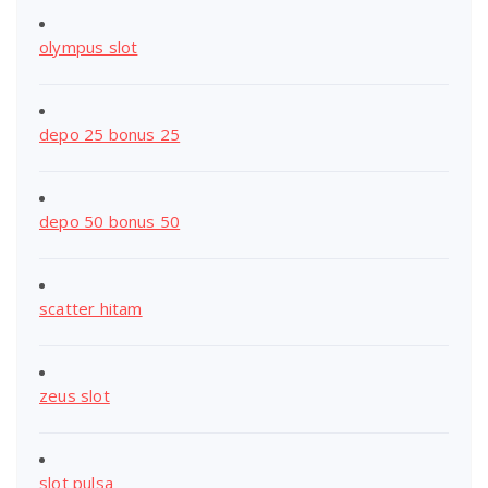
olympus slot
depo 25 bonus 25
depo 50 bonus 50
scatter hitam
zeus slot
slot pulsa