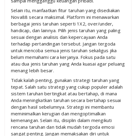
sampai mengganggu keuangan pribadi.
Selain itu, manfaatkan fitur taruhan yang disediakan
Nova88 secara maksimal. Platform ini menawarkan
berbagai jenis taruhan seperti 1X2, over/under,
handicap, dan lainnya. Pilih jenis taruhan yang paling
sesuai dengan analisis dan kepercayaan Anda
terhadap pertandingan tersebut. Jangan tergoda
untuk mencoba semua jenis taruhan sekaligus jika
belum memahami cara kerjanya. Fokus pada satu
atau dua jenis taruhan yang Anda kuasai agar peluang
menang lebih besar.
Tidak kalah penting, gunakan strategi taruhan yang
tepat. Salah satu strategi yang cukup populer adalah
sistem taruhan bertingkat atau bertahap, di mana
Anda meningkatkan taruhan secara bertahap sesuai
dengan hasil sebelumnya. Strategi ini membantu
meminimalkan kerugian dan mengoptimalkan
kemenangan. Selain itu, disiplin dalam mengikuti
rencana taruhan dan tidak mudah tergoda emosi
sangat penting. Jangan memaksakan diri untuk