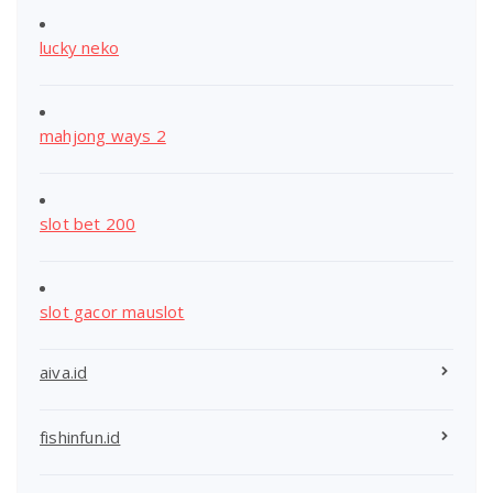
lucky neko
mahjong ways 2
slot bet 200
slot gacor mauslot
aiva.id
fishinfun.id