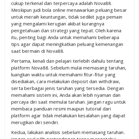
cukup terkenal dan terpercaya adalah Nova88.
Meskipun judi bola online menawarkan peluang besar
untuk meraih keuntungan, tidak sedikit juga pemain
yang mengalami kerugian akibat kurangnya
pengetahuan dan strategi yang tepat. Oleh karena
itu, penting bagi Anda untuk memahami beberapa
tips agar dapat meningkatkan peluang kemenangan
saat bermain di Nova88.
Pertama, kenali dan pelajari terlebih dahulu tentang
platform Nova88. Sebelum mulai memasang taruhan,
luangkan waktu untuk memahami fitur-fitur yang
disediakan, cara melakukan deposit dan withdraw,
serta berbagai jenis taruhan yang tersedia. Dengan
memahami sistem ini, Anda akan lebih nyaman dan
percaya diri saat memulai taruhan. Jangan ragu untuk
membaca panduan resmi maupun tutorial dari
platform agar tidak melakukan kesalahan yang dapat
merugikan diri sendiri.
Kedua, lakukan analisis sebelum memasang taruhan.