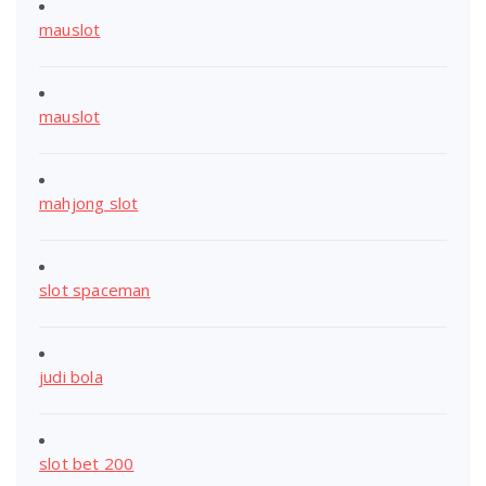
mauslot
mauslot
mahjong slot
slot spaceman
judi bola
slot bet 200