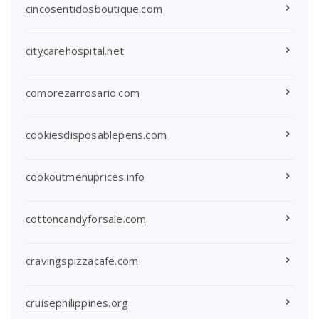
cincosentidosboutique.com
citycarehospital.net
comorezarrosario.com
cookiesdisposablepens.com
cookoutmenuprices.info
cottoncandyforsale.com
cravingspizzacafe.com
cruisephilippines.org