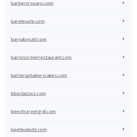
barbersrosario.com
barelevate.com
barnabysatl.com
barnstormerrestaurant.com
batterupbakerycakes.com
bbqclassics.com
beechstreetgrill.com
beehivebdg.com