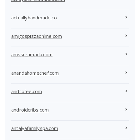
actuallyhandmade.co
amigospizzaonline.com
amssuramadu.com
anandahomechef.com
andcofee.com
androidcribs.com
antalyafamilyspa.com