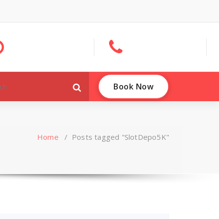
Book Now
Home
/
Posts tagged "SlotDepo5K"