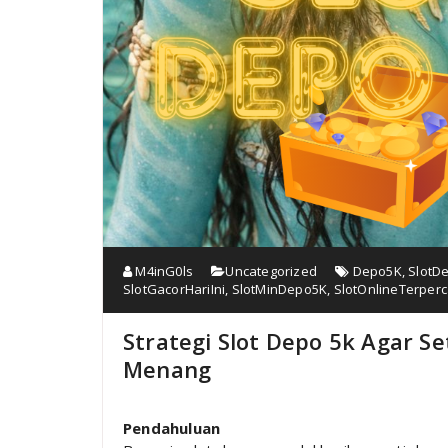
M4inG0ls
Uncategorized
Depo5K
,
SlotD
SlotGacorHariIni
,
SlotMinDepo5K
,
SlotOnlineTerper
Strategi Slot Depo 5k Agar S
Menang
Pendahuluan