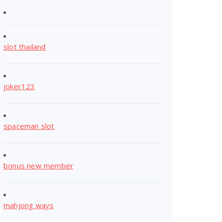
slot thailand
joker123
spaceman slot
bonus new member
mahjong ways