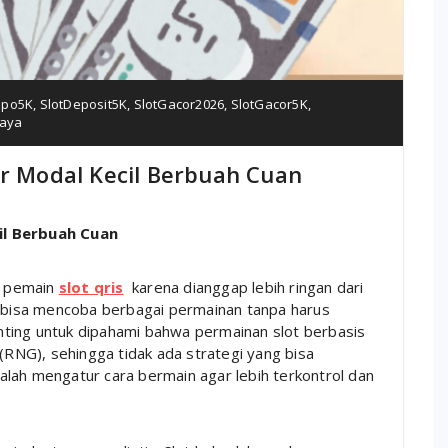
epo5K
,
SlotDeposit5K
,
SlotGacor2026
,
SlotGacor5K
,
caya
ar Modal Kecil Berbuah Cuan
il Berbuah Cuan
ak pemain
slot qris
karena dianggap lebih ringan dari
n bisa mencoba berbagai permainan tanpa harus
ting untuk dipahami bahwa permainan slot berbasis
NG), sehingga tidak ada strategi yang bisa
lah mengatur cara bermain agar lebih terkontrol dan