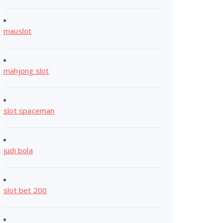
mauslot
mahjong slot
slot spaceman
judi bola
slot bet 200