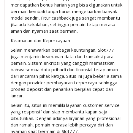
mendapatkan bonus harian yang bisa digunakan untuk
bermain kembali tanpa harus mengeluarkan banyak
modal sendiri. Fitur cashback juga sangat membantu
jika ada kekalahan, sehingga pemain tetap merasa
aman dan nyaman saat bermain.
Keamanan dan Kepercayaan
Selain menawarkan berbagai keuntungan, Slot777
juga menjamin keamanan data dan transaksi para
pemain. Sistem enkripsi yang canggih memastikan
bahwa semua data pribadi dan finansial tetap aman
dari ancaman pihak ketiga. Situs ini juga bekerja sama
dengan provider pembayaran terpercaya sehingga
proses deposit dan penarikan berjalan cepat dan
lancar.
Selain itu, situs ini memiliki layanan customer service
yang responsif dan siap membantu kapan saja
dibutuhkan. Dengan adanya layanan yang profesional
dan ramah, pemain merasa lebih percaya diri dan
nyaman saat bermain di Slot777.