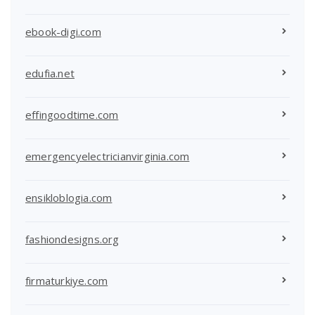
ebook-digi.com
edufia.net
effingoodtime.com
emergencyelectricianvirginia.com
ensikloblogia.com
fashiondesigns.org
firmaturkiye.com