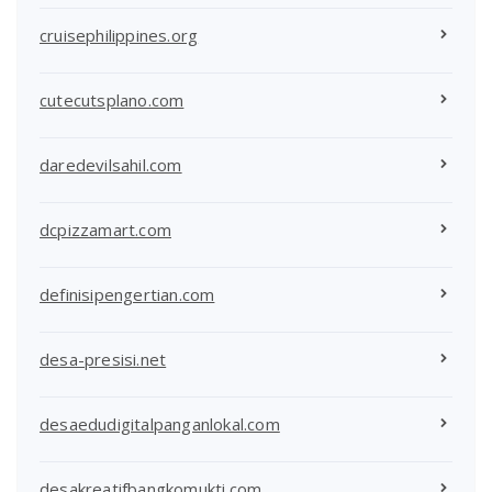
cruisephilippines.org
cutecutsplano.com
daredevilsahil.com
dcpizzamart.com
definisipengertian.com
desa-presisi.net
desaedudigitalpanganlokal.com
desakreatifbangkomukti.com