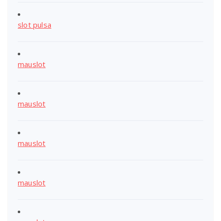
slot pulsa
mauslot
mauslot
mauslot
mauslot