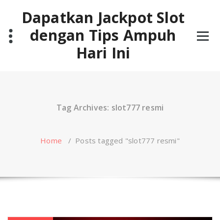
Skip
Dapatkan Jackpot Slot
to
content
dengan Tips Ampuh
Hari Ini
Tag Archives: slot777 resmi
Home
/
Posts tagged "slot777 resmi"