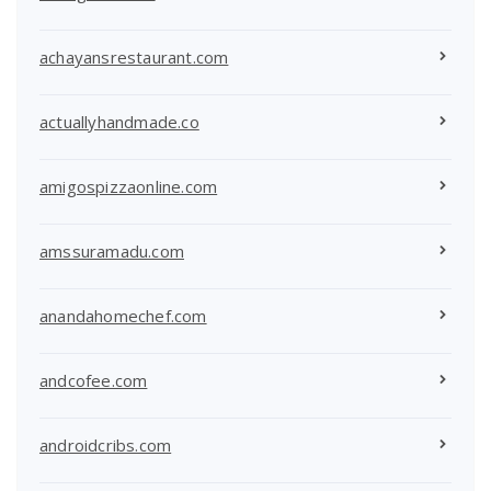
achayansrestaurant.com
actuallyhandmade.co
amigospizzaonline.com
amssuramadu.com
anandahomechef.com
andcofee.com
androidcribs.com