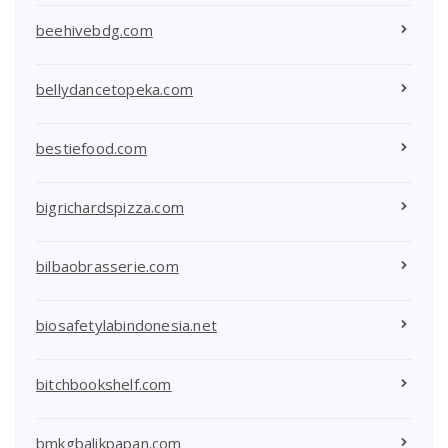
beehivebdg.com
bellydancetopeka.com
bestiefood.com
bigrichardspizza.com
bilbaobrasserie.com
biosafetylabindonesia.net
bitchbookshelf.com
bmkgbalikpapan.com