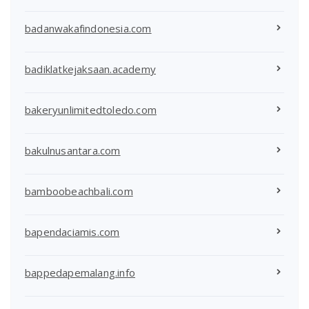
badanwakafindonesia.com
badiklatkejaksaan.academy
bakeryunlimitedtoledo.com
bakulnusantara.com
bamboobeachbali.com
bapendaciamis.com
bappedapemalang.info