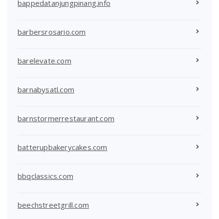
bappedatanjungpinang.info
barbersrosario.com
barelevate.com
barnabysatl.com
barnstormerrestaurant.com
batterupbakerycakes.com
bbqclassics.com
beechstreetgrill.com