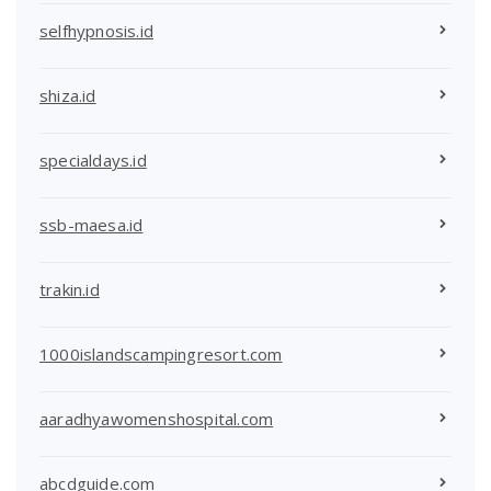
selfhypnosis.id
shiza.id
specialdays.id
ssb-maesa.id
trakin.id
1000islandscampingresort.com
aaradhyawomenshospital.com
abcdguide.com