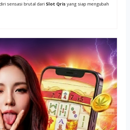
iri sensasi brutal dari
Slot Qris
yang siap mengubah