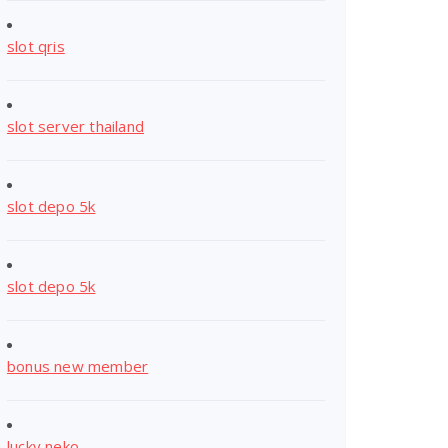
slot qris
slot server thailand
slot depo 5k
slot depo 5k
bonus new member
lucky neko