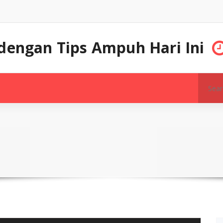
 dengan Tips Ampuh Hari Ini
Search
for: