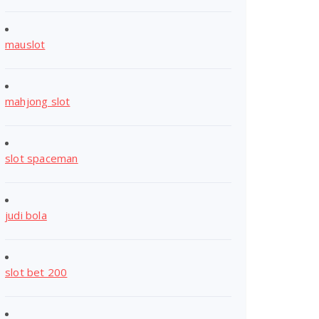
mauslot
mahjong slot
slot spaceman
judi bola
slot bet 200