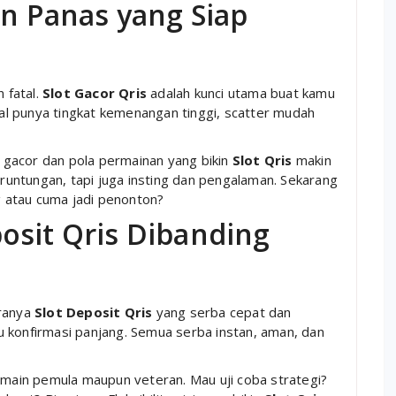
in Panas yang Siap
 fatal.
Slot Gacor Qris
adalah kunci utama buat kamu
enal punya tingkat kemenangan tinggi, scatter mudah
gacor dan pola permainan yang bikin
Slot Qris
makin
untungan, tapi juga insting dan pengalaman. Sekarang
 atau cuma jadi penonton?
osit Qris Dibanding
eranya
Slot Deposit Qris
yang serba cepat dan
rlu konfirmasi panjang. Semua serba instan, aman, dan
main pemula maupun veteran. Mau uji coba strategi?