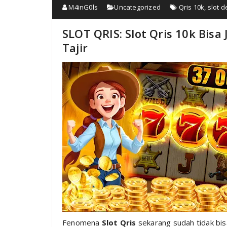
M4inG0ls
Uncategorized
Qris 10k
,
slot d
SLOT QRIS: Slot Qris 10k Bisa
Tajir
Fenomena
Slot Qris
sekarang sudah tidak bis