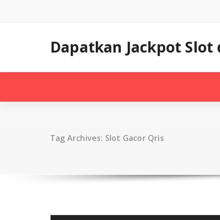
Skip
to
content
Dapatkan Jackpot Slot
Tag Archives: Slot Gacor Qris