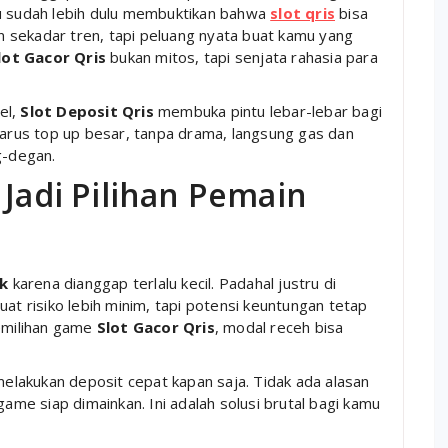
ru sudah lebih dulu membuktikan bahwa
slot qris
bisa
an sekadar tren, tapi peluang nyata buat kamu yang
lot Gacor Qris
bukan mitos, tapi senjata rahasia para
el,
Slot Deposit Qris
membuka pintu lebar-lebar bagi
harus top up besar, tanpa drama, langsung gas dan
g-degan.
 Jadi Pilihan Pemain
0k
karena dianggap terlalu kecil. Padahal justru di
uat risiko lebih minim, tapi potensi keuntungan tetap
pemilihan game
Slot Gacor Qris
, modal receh bisa
lakukan deposit cepat kapan saja. Tidak ada alasan
game siap dimainkan. Ini adalah solusi brutal bagi kamu