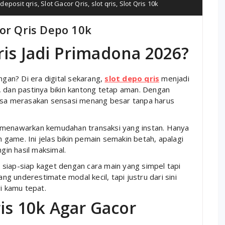
 deposit qris
,
Slot Gacor Qris
,
slot qris
,
Slot Qris 10k
cor Qris Depo 10k
ris Jadi Primadona 2026?
ngan? Di era digital sekarang,
slot depo qris
menjadi
, dan pastinya bikin kantong tetap aman. Dengan
isa merasakan sensasi menang besar tanpa harus
menawarkan kemudahan transaksi yang instan. Hanya
game. Ini jelas bikin pemain semakin betah, apalagi
gin hasil maksimal.
, siap-siap kaget dengan cara main yang simpel tapi
 underestimate modal kecil, tapi justru dari sini
i kamu tepat.
ris 10k Agar Gacor