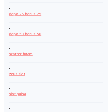
depo 25 bonus 25
depo 50 bonus 50
scatter hitam
zeus slot
slot pulsa