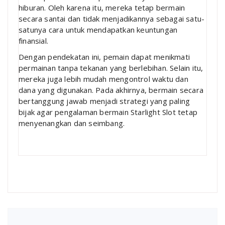
hiburan. Oleh karena itu, mereka tetap bermain
secara santai dan tidak menjadikannya sebagai satu-
satunya cara untuk mendapatkan keuntungan
finansial.
Dengan pendekatan ini, pemain dapat menikmati
permainan tanpa tekanan yang berlebihan. Selain itu,
mereka juga lebih mudah mengontrol waktu dan
dana yang digunakan. Pada akhirnya, bermain secara
bertanggung jawab menjadi strategi yang paling
bijak agar pengalaman bermain Starlight Slot tetap
menyenangkan dan seimbang.