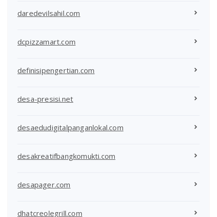
daredevilsahil.com
dcpizzamart.com
definisipengertian.com
desa-presisi.net
desaedudigitalpanganlokal.com
desakreatifbangkomukti.com
desapager.com
dhatcreolegrill.com