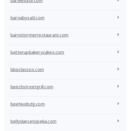
barelevate.com
barnabysatl.com
barnstormerrestaurant.com
batterupbakerycakes.com
bbqclassics.com
beechstreetgrill.com
beehivebdg.com
bellydancetopeka.com