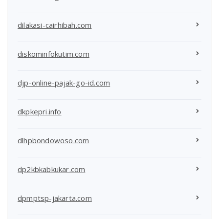
dilakasi-cairhibah.com
diskominfokutim.com
djp-online-pajak-go-id.com
dkpkepri.info
dlhpbondowoso.com
dp2kbkabkukar.com
dpmptsp-jakarta.com