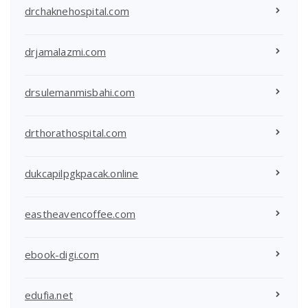
drchaknehospital.com
drjamalazmi.com
drsulemanmisbahi.com
drthorathospital.com
dukcapilpgkpacak.online
eastheavencoffee.com
ebook-digi.com
edufia.net