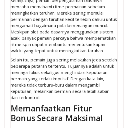
Selanjutnya, pemain berpengalaman biasanya
mencoba memahami ritme permainan sebelum
meningkatkan taruhan. Mereka sering memulai
permainan dengan taruhan kecil terlebih dahulu untuk
mengamati bagaimana pola kemenangan muncul.
Meskipun slot pada dasarnya menggunakan sistem
acak, banyak pemain percaya bahwa memperhatikan
ritme spin dapat membantu menentukan kapan
waktu yang tepat untuk meningkatkan taruhan.
Selain itu, pemain juga sering melakukan jeda setelah
beberapa putaran tertentu. Tujuannya adalah untuk
menjaga fokus sekaligus menghindari keputusan
bermain yang terlalu impulsif. Dengan kata lain,
mereka tidak terburu-buru dalam mengambil
keputusan, melainkan bermain secara lebih sabar
dan terkontrol.
Memanfaatkan Fitur
Bonus Secara Maksimal