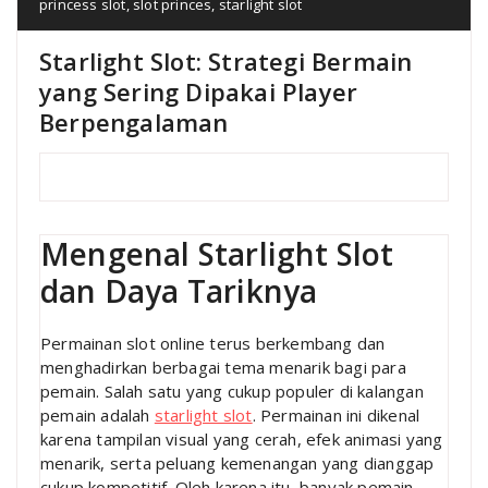
princess slot
,
slot princes
,
starlight slot
Starlight Slot: Strategi Bermain
yang Sering Dipakai Player
Berpengalaman
Mengenal Starlight Slot
dan Daya Tariknya
Permainan slot online terus berkembang dan
menghadirkan berbagai tema menarik bagi para
pemain. Salah satu yang cukup populer di kalangan
pemain adalah
starlight slot
. Permainan ini dikenal
karena tampilan visual yang cerah, efek animasi yang
menarik, serta peluang kemenangan yang dianggap
cukup kompetitif. Oleh karena itu, banyak pemain