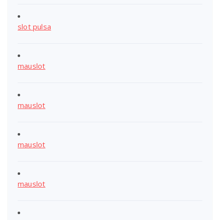
slot pulsa
mauslot
mauslot
mauslot
mauslot