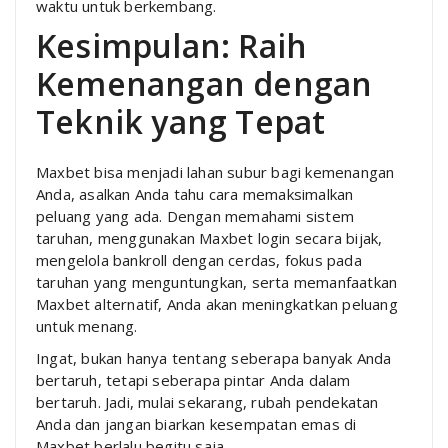
waktu untuk berkembang.
Kesimpulan: Raih
Kemenangan dengan
Teknik yang Tepat
Maxbet bisa menjadi lahan subur bagi kemenangan
Anda, asalkan Anda tahu cara memaksimalkan
peluang yang ada. Dengan memahami sistem
taruhan, menggunakan Maxbet login secara bijak,
mengelola bankroll dengan cerdas, fokus pada
taruhan yang menguntungkan, serta memanfaatkan
Maxbet alternatif, Anda akan meningkatkan peluang
untuk menang.
Ingat, bukan hanya tentang seberapa banyak Anda
bertaruh, tetapi seberapa pintar Anda dalam
bertaruh. Jadi, mulai sekarang, rubah pendekatan
Anda dan jangan biarkan kesempatan emas di
Maxbet berlalu begitu saja.