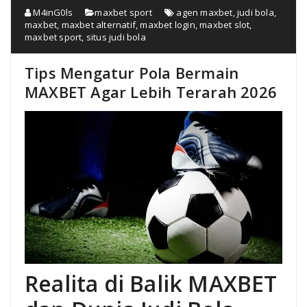
M4inG0ls
maxbet sport
agen maxbet
,
judi bola
,
maxbet
,
maxbet alternatif
,
maxbet login
,
maxbet slot
,
maxbet sport
,
situs judi bola
Tips Mengatur Pola Bermain
MAXBET Agar Lebih Terarah 2026
Realita di Balik MAXBET