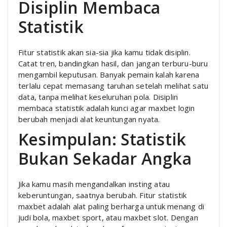
Disiplin Membaca
Statistik
Fitur statistik akan sia-sia jika kamu tidak disiplin.
Catat tren, bandingkan hasil, dan jangan terburu-buru
mengambil keputusan. Banyak pemain kalah karena
terlalu cepat memasang taruhan setelah melihat satu
data, tanpa melihat keseluruhan pola. Disiplin
membaca statistik adalah kunci agar maxbet login
berubah menjadi alat keuntungan nyata.
Kesimpulan: Statistik
Bukan Sekadar Angka
Jika kamu masih mengandalkan insting atau
keberuntungan, saatnya berubah. Fitur statistik
maxbet adalah alat paling berharga untuk menang di
judi bola, maxbet sport, atau maxbet slot. Dengan