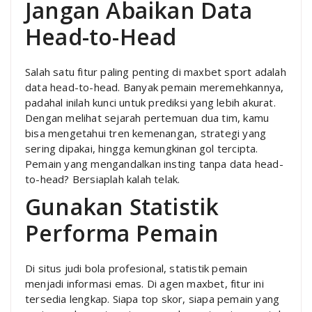
Jangan Abaikan Data
Head-to-Head
Salah satu fitur paling penting di maxbet sport adalah
data head-to-head. Banyak pemain meremehkannya,
padahal inilah kunci untuk prediksi yang lebih akurat.
Dengan melihat sejarah pertemuan dua tim, kamu
bisa mengetahui tren kemenangan, strategi yang
sering dipakai, hingga kemungkinan gol tercipta.
Pemain yang mengandalkan insting tanpa data head-
to-head? Bersiaplah kalah telak.
Gunakan Statistik
Performa Pemain
Di situs judi bola profesional, statistik pemain
menjadi informasi emas. Di agen maxbet, fitur ini
tersedia lengkap. Siapa top skor, siapa pemain yang