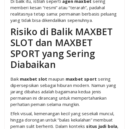
Di balik itu, istilah seperti
agen maxbet
sering
memberi kesan “resmi” atau “terarah”, padahal
realitasnya tetap sama: permainan berbasis peluang
yang tidak bisa dikendalikan sepenuhnya.
Risiko di Balik MAXBET
SLOT dan MAXBET
SPORT yang Sering
Diabaikan
Baik
maxbet slot
maupun
maxbet sport
sering
dipersepsikan sebagai hiburan modern. Namun yang
jarang dibahas adalah bagaimana kedua jenis
permainan ini dirancang untuk mempertahankan
perhatian pemain selama mungkin.
Efek visual, kemenangan kecil yang sesekali muncul,
hingga dorongan untuk “balas kekalahan” membuat
pemain sulit berhenti. Dalam konteks
situs judi bola
,