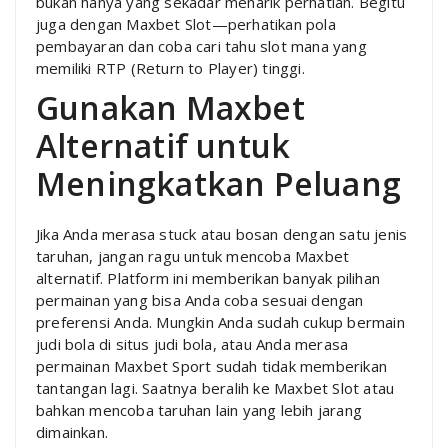
bukan hanya yang sekadar menarik perhatian. Begitu
juga dengan Maxbet Slot—perhatikan pola
pembayaran dan coba cari tahu slot mana yang
memiliki RTP (Return to Player) tinggi.
Gunakan Maxbet
Alternatif untuk
Meningkatkan Peluang
Jika Anda merasa stuck atau bosan dengan satu jenis
taruhan, jangan ragu untuk mencoba Maxbet
alternatif. Platform ini memberikan banyak pilihan
permainan yang bisa Anda coba sesuai dengan
preferensi Anda. Mungkin Anda sudah cukup bermain
judi bola di situs judi bola, atau Anda merasa
permainan Maxbet Sport sudah tidak memberikan
tantangan lagi. Saatnya beralih ke Maxbet Slot atau
bahkan mencoba taruhan lain yang lebih jarang
dimainkan.