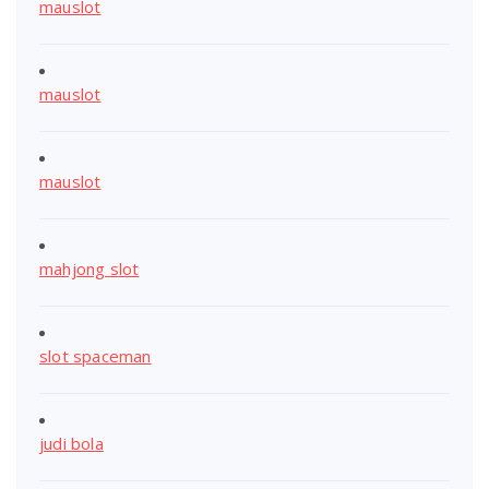
mauslot
mauslot
mauslot
mahjong slot
slot spaceman
judi bola