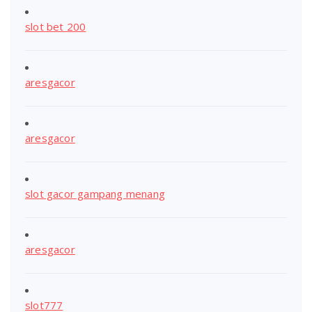
slot bet 200
aresgacor
aresgacor
slot gacor gampang menang
aresgacor
slot777