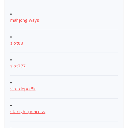
mahjong ways
slot88
slot777
slot depo 5k
starlight princess