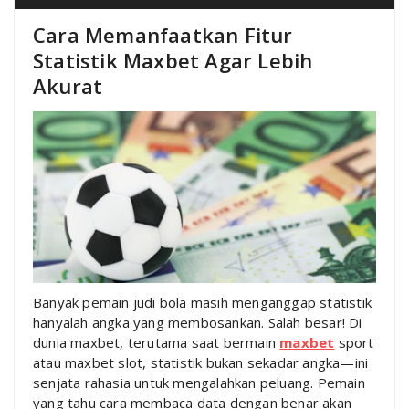
Cara Memanfaatkan Fitur
Statistik Maxbet Agar Lebih
Akurat
Banyak pemain judi bola masih menganggap statistik
hanyalah angka yang membosankan. Salah besar! Di
dunia maxbet, terutama saat bermain
maxbet
sport
atau maxbet slot, statistik bukan sekadar angka—ini
senjata rahasia untuk mengalahkan peluang. Pemain
yang tahu cara membaca data dengan benar akan