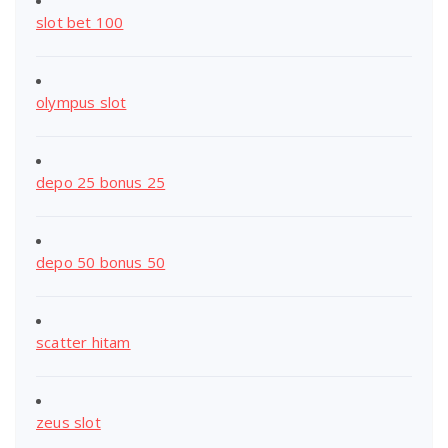
slot bet 100
olympus slot
depo 25 bonus 25
depo 50 bonus 50
scatter hitam
zeus slot