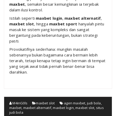
maxbet
, semakin besar kemungkinan ia terjebak
dalam ilusi kontrol.
Istilah seperti
maxbet login
,
maxbet alternatif
,
maxbet slot
, hingga
maxbet sport
hanyalah pintu
masuk ke sistem yang kompleks dan sangat
bergantung pada keberuntungan, bukan strategi
pasti.
Provokatifnya sederhana: mungkin masalah
sebenarnya bukan bagaimana cara bermain lebih
terarah, tetapi kenapa tetap ingin bermain di tempat
yang sejak awal tidak pernah benar-benar bisa
diarahkan.
M4inG0ls
maxbet slot
agen maxbet
,
judi bola
,
maxbet
,
maxbet alternatif
,
maxbet login
,
maxbet slot
,
situs
judi bola