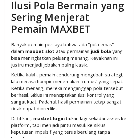
Ilusi Pola Bermain yang
Sering Menjerat
Pemain MAXBET
Banyak pemain percaya bahwa ada “pola emas”
dalam
maxbet slot
atau permainan
judi bola
yang
bisa meningkatkan peluang menang. Keyakinan ini
justru menjadi jebakan paling klasik.
Ketika kalah, pemain cenderung mengubah strategi,
lalu merasa hampir menemukan “rumus” yang tepat.
Ketika menang, mereka menganggap pola tersebut
berhasil. Siklus ini menciptakan ilusi kontrol yang
sangat kuat. Padahal, hasil permainan tetap sangat
tidak dapat diprediksi.
Di titik ini,
maxbet login
bukan lagi sekadar akses ke
platform, tapi menjadi pintu masuk ke siklus
keputusan impulsif yang terus berulang tanpa