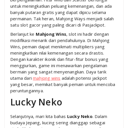
untuk meningkatkan peluang kemenangan, dan ada
banyak putaran gratis yang dapat dipicu selama
permainan. Tak heran, Mahjong Ways menjadi salah
satu slot gacor yang paling dicari di Pasjackpot.
Berlanjut ke
Mahjong Wins
, slot ini hadir dengan
modifikasi menarik dari pendahulunya. Di Mahjong
Wins, pemain dapat menikmati multipliers yang
meningkatkan nilai kemenangan secara drastis.
Dengan karakter ikonik dan fitur-fitur bonus yang
menggiurkan, game ini menawarkan pengalaman
bermain yang sangat menyenangkan. Daya tarik
utama dari
mahjong wins
adalah potensi jackpot
yang besar, memikat banyak pemain untuk mencoba
peruntungannya.
Lucky Neko
Selanjutnya, mari kita bahas
Lucky Neko
. Dalam
budaya Jepang, kucing sering dianggap sebagai