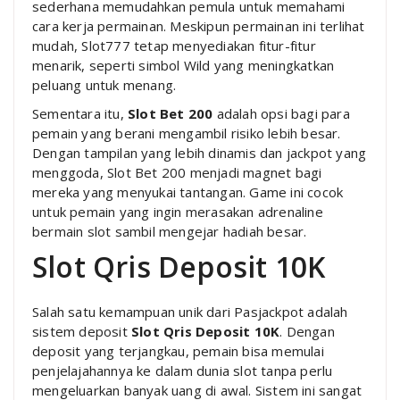
sederhana memudahkan pemula untuk memahami
cara kerja permainan. Meskipun permainan ini terlihat
mudah, Slot777 tetap menyediakan fitur-fitur
menarik, seperti simbol Wild yang meningkatkan
peluang untuk menang.
Sementara itu,
Slot Bet 200
adalah opsi bagi para
pemain yang berani mengambil risiko lebih besar.
Dengan tampilan yang lebih dinamis dan jackpot yang
menggoda, Slot Bet 200 menjadi magnet bagi
mereka yang menyukai tantangan. Game ini cocok
untuk pemain yang ingin merasakan adrenaline
bermain slot sambil mengejar hadiah besar.
Slot Qris Deposit 10K
Salah satu kemampuan unik dari Pasjackpot adalah
sistem deposit
Slot Qris Deposit 10K
. Dengan
deposit yang terjangkau, pemain bisa memulai
penjelajahannya ke dalam dunia slot tanpa perlu
mengeluarkan banyak uang di awal. Sistem ini sangat