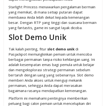
Starlight Princess menawarkan pengalaman bermain
yang memikat, di mana setiap putaran dapat
membawa Anda lebih dekat kepada kemenangan
besar. Dengan RTP yang tinggi dan suasana bermain
yang fantastis, game ini sangat layak dicoba.
Slot Demo Unik
Tak kalah penting, fitur
slot demo unik
di
Pasjackpot memungkinkan pemain untuk mencoba
berbagai permainan tanpa risiko kehilangan uang. Ini
adalah kesempatan emas bagi pemula untuk belajar
dan mengeksplorasi strategi permainan sebelum
bertaruh dengan uang yang sebenarnya. Slot demo
memberi Anda akses untuk menguji mekanik
permainan, sehingga Anda dapat merasakan
bagaimana rasanya mendapatkan kemenangan.
Platform ini memahami pentingnya memberikan
peluang bagi calon pemain untuk mencelupkan diri