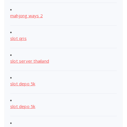
mahjong ways 2
slot qris
slot server thailand
slot depo 5k
slot depo 5k