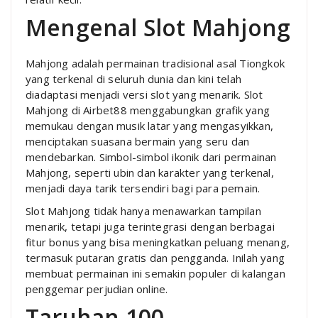
Mengenal Slot Mahjong
Mahjong adalah permainan tradisional asal Tiongkok
yang terkenal di seluruh dunia dan kini telah
diadaptasi menjadi versi slot yang menarik. Slot
Mahjong di Airbet88 menggabungkan grafik yang
memukau dengan musik latar yang mengasyikkan,
menciptakan suasana bermain yang seru dan
mendebarkan. Simbol-simbol ikonik dari permainan
Mahjong, seperti ubin dan karakter yang terkenal,
menjadi daya tarik tersendiri bagi para pemain.
Slot Mahjong tidak hanya menawarkan tampilan
menarik, tetapi juga terintegrasi dengan berbagai
fitur bonus yang bisa meningkatkan peluang menang,
termasuk putaran gratis dan pengganda. Inilah yang
membuat permainan ini semakin populer di kalangan
penggemar perjudian online.
Taruhan 100,