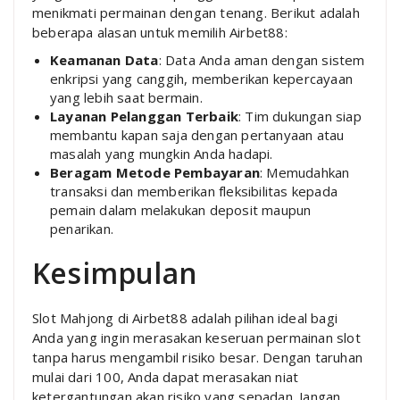
menikmati permainan dengan tenang. Berikut adalah
beberapa alasan untuk memilih Airbet88:
Keamanan Data
: Data Anda aman dengan sistem
enkripsi yang canggih, memberikan kepercayaan
yang lebih saat bermain.
Layanan Pelanggan Terbaik
: Tim dukungan siap
membantu kapan saja dengan pertanyaan atau
masalah yang mungkin Anda hadapi.
Beragam Metode Pembayaran
: Memudahkan
transaksi dan memberikan fleksibilitas kepada
pemain dalam melakukan deposit maupun
penarikan.
Kesimpulan
Slot Mahjong di Airbet88 adalah pilihan ideal bagi
Anda yang ingin merasakan keseruan permainan slot
tanpa harus mengambil risiko besar. Dengan taruhan
mulai dari 100, Anda dapat merasakan niat
ketergantungan akan risiko yang sepadan. Jangan