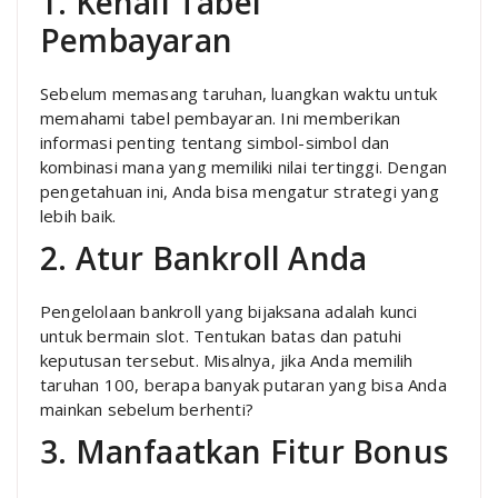
1. Kenali Tabel
Pembayaran
Sebelum memasang taruhan, luangkan waktu untuk
memahami tabel pembayaran. Ini memberikan
informasi penting tentang simbol-simbol dan
kombinasi mana yang memiliki nilai tertinggi. Dengan
pengetahuan ini, Anda bisa mengatur strategi yang
lebih baik.
2. Atur Bankroll Anda
Pengelolaan bankroll yang bijaksana adalah kunci
untuk bermain slot. Tentukan batas dan patuhi
keputusan tersebut. Misalnya, jika Anda memilih
taruhan 100, berapa banyak putaran yang bisa Anda
mainkan sebelum berhenti?
3. Manfaatkan Fitur Bonus