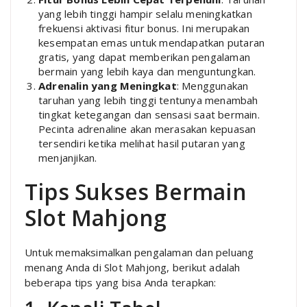
yang lebih tinggi hampir selalu meningkatkan
frekuensi aktivasi fitur bonus. Ini merupakan
kesempatan emas untuk mendapatkan putaran
gratis, yang dapat memberikan pengalaman
bermain yang lebih kaya dan menguntungkan.
Adrenalin yang Meningkat
: Menggunakan
taruhan yang lebih tinggi tentunya menambah
tingkat ketegangan dan sensasi saat bermain.
Pecinta adrenaline akan merasakan kepuasan
tersendiri ketika melihat hasil putaran yang
menjanjikan.
Tips Sukses Bermain
Slot Mahjong
Untuk memaksimalkan pengalaman dan peluang
menang Anda di Slot Mahjong, berikut adalah
beberapa tips yang bisa Anda terapkan: