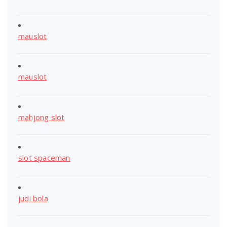
mauslot
mauslot
mahjong slot
slot spaceman
judi bola