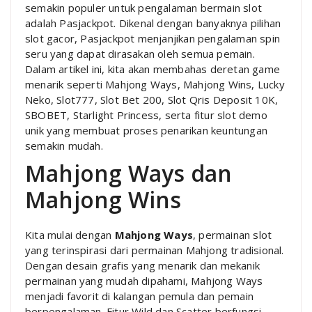
semakin populer untuk pengalaman bermain slot
adalah Pasjackpot. Dikenal dengan banyaknya pilihan
slot gacor, Pasjackpot menjanjikan pengalaman spin
seru yang dapat dirasakan oleh semua pemain.
Dalam artikel ini, kita akan membahas deretan game
menarik seperti Mahjong Ways, Mahjong Wins, Lucky
Neko, Slot777, Slot Bet 200, Slot Qris Deposit 10K,
SBOBET, Starlight Princess, serta fitur slot demo
unik yang membuat proses penarikan keuntungan
semakin mudah.
Mahjong Ways dan
Mahjong Wins
Kita mulai dengan
Mahjong Ways
, permainan slot
yang terinspirasi dari permainan Mahjong tradisional.
Dengan desain grafis yang menarik dan mekanik
permainan yang mudah dipahami, Mahjong Ways
menjadi favorit di kalangan pemula dan pemain
berpengalaman. Fitur Wild dan Scatter berfungsi