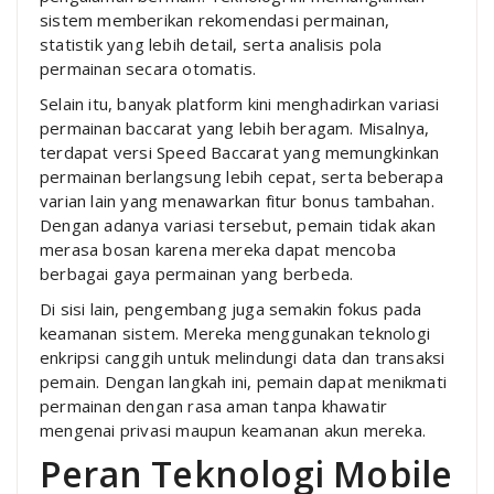
sistem memberikan rekomendasi permainan,
statistik yang lebih detail, serta analisis pola
permainan secara otomatis.
Selain itu, banyak platform kini menghadirkan variasi
permainan baccarat yang lebih beragam. Misalnya,
terdapat versi Speed Baccarat yang memungkinkan
permainan berlangsung lebih cepat, serta beberapa
varian lain yang menawarkan fitur bonus tambahan.
Dengan adanya variasi tersebut, pemain tidak akan
merasa bosan karena mereka dapat mencoba
berbagai gaya permainan yang berbeda.
Di sisi lain, pengembang juga semakin fokus pada
keamanan sistem. Mereka menggunakan teknologi
enkripsi canggih untuk melindungi data dan transaksi
pemain. Dengan langkah ini, pemain dapat menikmati
permainan dengan rasa aman tanpa khawatir
mengenai privasi maupun keamanan akun mereka.
Peran Teknologi Mobile