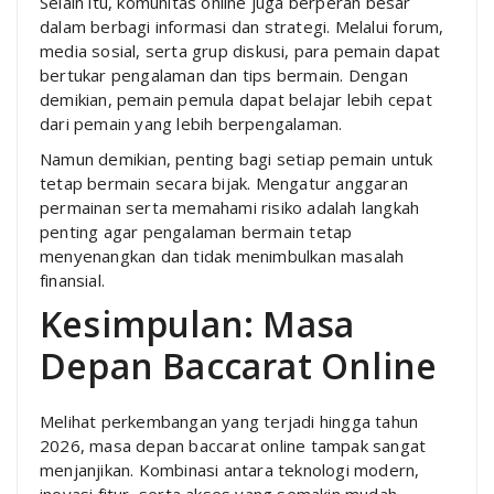
Selain itu, komunitas online juga berperan besar
dalam berbagi informasi dan strategi. Melalui forum,
media sosial, serta grup diskusi, para pemain dapat
bertukar pengalaman dan tips bermain. Dengan
demikian, pemain pemula dapat belajar lebih cepat
dari pemain yang lebih berpengalaman.
Namun demikian, penting bagi setiap pemain untuk
tetap bermain secara bijak. Mengatur anggaran
permainan serta memahami risiko adalah langkah
penting agar pengalaman bermain tetap
menyenangkan dan tidak menimbulkan masalah
finansial.
Kesimpulan: Masa
Depan Baccarat Online
Melihat perkembangan yang terjadi hingga tahun
2026, masa depan baccarat online tampak sangat
menjanjikan. Kombinasi antara teknologi modern,
inovasi fitur, serta akses yang semakin mudah