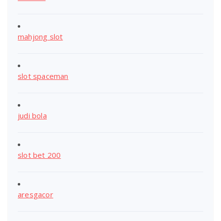
mahjong slot
slot spaceman
judi bola
slot bet 200
aresgacor