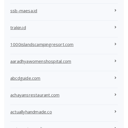
ssb-maesa.id
trakin.id
1000islandscampingresort.com
aaradhyawomenshospital.com
abcdguide.com
achayansrestaurant.com
actuallyhandmade.co