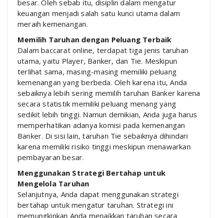
besar. Oleh sebab itu, disiplin dalam mengatur
keuangan menjadi salah satu kunci utama dalam
meraih kemenangan.
Memilih Taruhan dengan Peluang Terbaik
Dalam baccarat online, terdapat tiga jenis taruhan
utama, yaitu Player, Banker, dan Tie. Meskipun
terlihat sama, masing-masing memiliki peluang
kemenangan yang berbeda. Oleh karena itu, Anda
sebaiknya lebih sering memilih taruhan Banker karena
secara statistik memiliki peluang menang yang
sedikit lebih tinggi. Namun demikian, Anda juga harus
memperhatikan adanya komisi pada kemenangan
Banker. Di sisi lain, taruhan Tie sebaiknya dihindari
karena memiliki risiko tinggi meskipun menawarkan
pembayaran besar.
Menggunakan Strategi Bertahap untuk
Mengelola Taruhan
Selanjutnya, Anda dapat menggunakan strategi
bertahap untuk mengatur taruhan. Strategi ini
memungkinkan Anda menaikkan taruhan secara