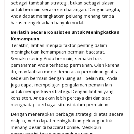
sebagai tambahan strategi, bukan sebagai alasan
untuk bermain secara sembarangan. Dengan begitu,
Anda dapat meningkatkan peluang menang tanpa
harus mengeluarkan banyak modal.
Berlatih Secara Konsisten untuk Meningkatkan
Kemampuan
Terakhir, latihan menjadi faktor penting dalam
meningkatkan kemampuan bermain baccarat.
Semakin sering Anda bermain, semakin baik
pemahaman Anda terhadap permainan. Oleh karena
itu, manfaatkan mode demo atau permainan gratis
sebelum bermain dengan uang asli. Selain itu, Anda
juga dapat mempelajari pengalaman pemain lain
untuk memperkaya strategi. Dengan latihan yang
konsisten, Anda akan lebih percaya diri dan siap
menghadapi berbagai situasi dalam permainan.
Dengan menerapkan berbagai strategi di atas secara
disiplin, Anda dapat meningkatkan peluang untuk
menang besar di baccarat online. Meskipun
permainan ini tetap mengandung unsur