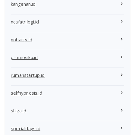
kangenan.id
ncafatrilogi.id
nobartv.id
promosiku.id
rumahstartup.id
selfhypnosis.id
shiza.id
specialdays.id