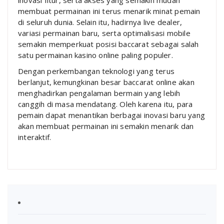
membuat permainan ini terus menarik minat pemain
di seluruh dunia. Selain itu, hadirnya live dealer,
variasi permainan baru, serta optimalisasi mobile
semakin memperkuat posisi baccarat sebagai salah
satu permainan kasino online paling populer.
Dengan perkembangan teknologi yang terus
berlanjut, kemungkinan besar baccarat online akan
menghadirkan pengalaman bermain yang lebih
canggih di masa mendatang. Oleh karena itu, para
pemain dapat menantikan berbagai inovasi baru yang
akan membuat permainan ini semakin menarik dan
interaktif.