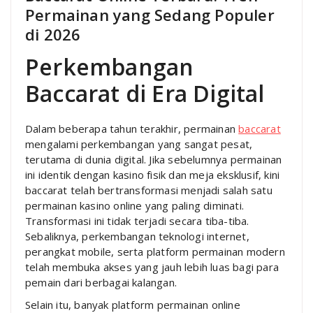
Permainan yang Sedang Populer
di 2026
Perkembangan
Baccarat di Era Digital
Dalam beberapa tahun terakhir, permainan
baccarat
mengalami perkembangan yang sangat pesat,
terutama di dunia digital. Jika sebelumnya permainan
ini identik dengan kasino fisik dan meja eksklusif, kini
baccarat telah bertransformasi menjadi salah satu
permainan kasino online yang paling diminati.
Transformasi ini tidak terjadi secara tiba-tiba.
Sebaliknya, perkembangan teknologi internet,
perangkat mobile, serta platform permainan modern
telah membuka akses yang jauh lebih luas bagi para
pemain dari berbagai kalangan.
Selain itu, banyak platform permainan online