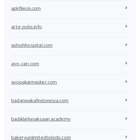
apkfileok.com
arte-polis.info
ashishhospital.com
ayo-cari.com
ayopakaimasker.com
badanwakafindonesia.com
badiklatkejaksaan.academy
bakeryunlimitedtoledo.com