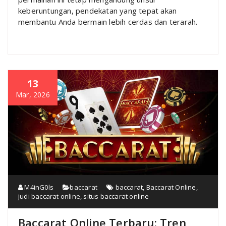
keberuntungan, pendekatan yang tepat akan
membantu Anda bermain lebih cerdas dan terarah.
13
Mar, 2026
M4inG0ls
baccarat
baccarat
,
Baccarat Online
,
judi baccarat online
,
situs baccarat online
Baccarat Online Terbaru: Tren