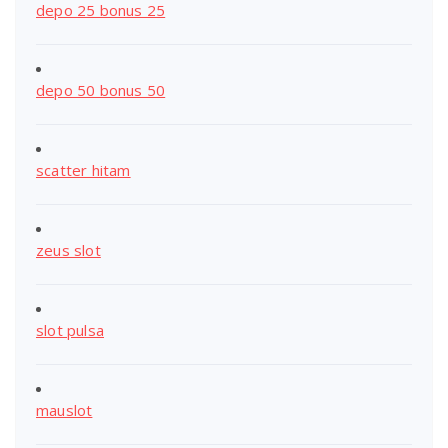
depo 25 bonus 25
depo 50 bonus 50
scatter hitam
zeus slot
slot pulsa
mauslot