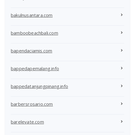
bakulnusantara.com
bamboobeachbali.com
bapendaciamis.com
bappedapemalang.info
bappedatanjungpinang.info
barbersrosario.com
barelevate.com