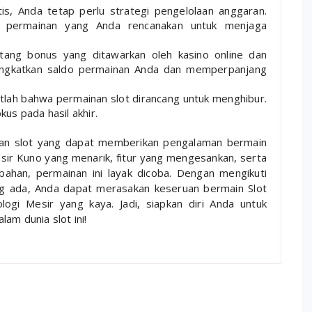
is, Anda tetap perlu strategi pengelolaan anggaran.
i permainan yang Anda rencanakan untuk menjaga
entang bonus yang ditawarkan oleh kasino online dan
ningkatkan saldo permainan Anda dan memperpanjang
atlah bahwa permainan slot dirancang untuk menghibur.
kus pada hasil akhir.
ainan slot yang dapat memberikan pengalaman bermain
ir Kuno yang menarik, fitur yang mengesankan, serta
ahan, permainan ini layak dicoba. Dengan mengikuti
g ada, Anda dapat merasakan keseruan bermain Slot
ologi Mesir yang kaya. Jadi, siapkan diri Anda untuk
am dunia slot ini!