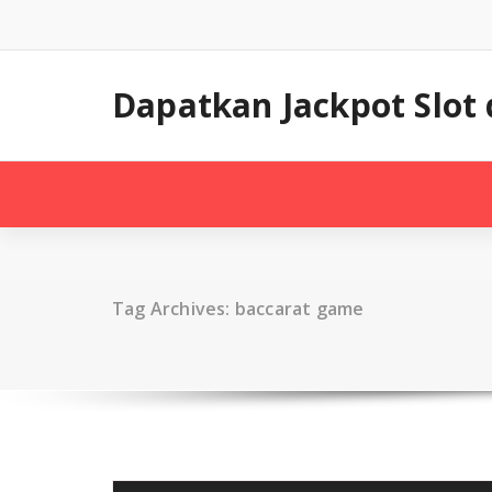
Skip
to
content
Dapatkan Jackpot Slot
Tag Archives: baccarat game