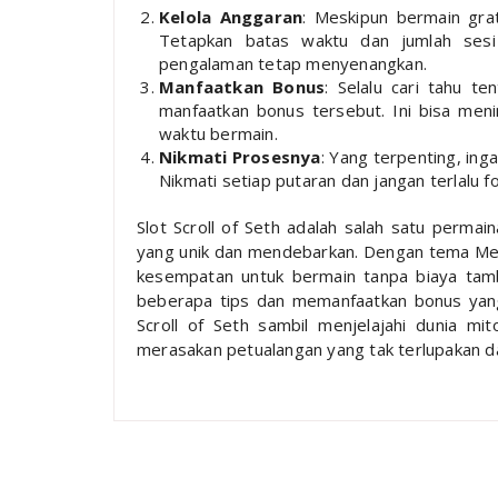
Kelola Anggaran
: Meskipun bermain grat
Tetapkan batas waktu dan jumlah ses
pengalaman tetap menyenangkan.
Manfaatkan Bonus
: Selalu cari tahu t
manfaatkan bonus tersebut. Ini bisa me
waktu bermain.
Nikmati Prosesnya
: Yang terpenting, ing
Nikmati setiap putaran dan jangan terlalu fo
Slot Scroll of Seth adalah salah satu perm
yang unik dan mendebarkan. Dengan tema Mes
kesempatan untuk bermain tanpa biaya tamb
beberapa tips dan memanfaatkan bonus yan
Scroll of Seth sambil menjelajahi dunia mit
merasakan petualangan yang tak terlupakan dal