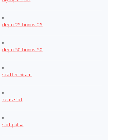
depo 25 bonus 25
depo 50 bonus 50
scatter hitam
zeus slot
slot pulsa