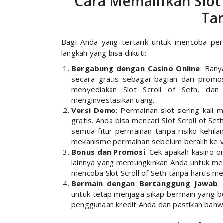
Cara Memainkan Slot 
Ta
Bagi Anda yang tertarik untuk mencoba per
langkah yang bisa diikuti:
Bergabung dengan Casino Online
: Bany
secara gratis sebagai bagian dari promos
menyediakan Slot Scroll of Seth, dan
menginvestasikan uang.
Versi Demo
: Permainan slot sering kali
gratis. Anda bisa mencari Slot Scroll of S
semua fitur permainan tanpa risiko kehil
mekanisme permainan sebelum beralih ke v
Bonus dan Promosi
: Cek apakah kasino 
lainnya yang memungkinkan Anda untuk men
mencoba Slot Scroll of Seth tanpa harus m
Bermain dengan Bertanggung Jawab
:
untuk tetap menjaga sikap bermain yang 
penggunaan kredit Anda dan pastikan bah