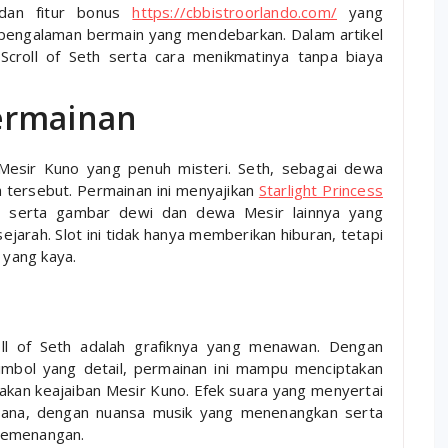
 dan fitur bonus
https://cbbistroorlando.com/
yang
pengalaman bermain yang mendebarkan. Dalam artikel
t Scroll of Seth serta cara menikmatinya tanpa biaya
ermainan
a Mesir Kuno yang penuh misteri. Seth, sebagai dewa
a tersebut. Permainan ini menyajikan
Starlight Princess
kh, serta gambar dewi dan dewa Mesir lainnya yang
jarah. Slot ini tidak hanya memberikan hiburan, tetapi
 yang kaya.
oll of Seth adalah grafiknya yang menawan. Dengan
mbol yang detail, permainan ini mampu menciptakan
kan keajaiban Mesir Kuno. Efek suara yang menyertai
sana, dengan nuansa musik yang menenangkan serta
kemenangan.