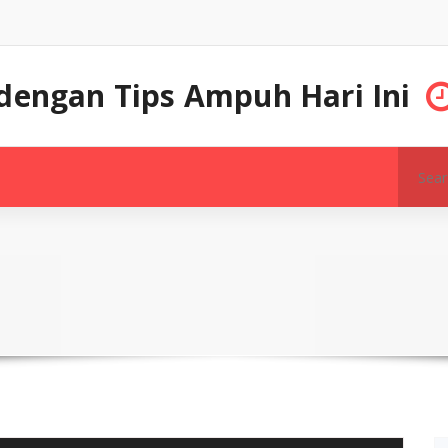
 dengan Tips Ampuh Hari Ini
Search
for: