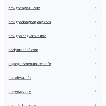
bmkgbengkulu.com
bmkgpadangpanjang.com
bmkgpalangkaraya.info
bodyfitnessfl.com
bojanglesmenuprices.info
bolodesa.info
bongdatv.org
bpkadkaltara.net