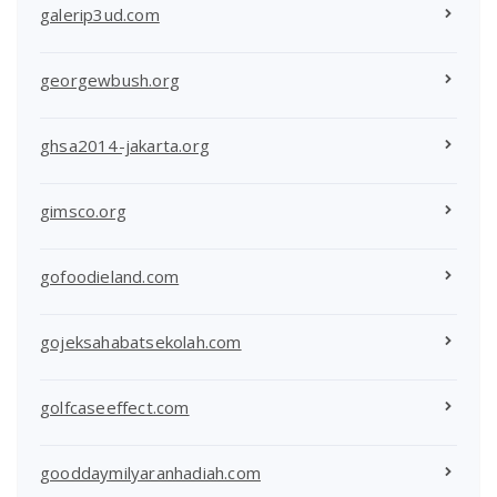
galerip3ud.com
georgewbush.org
ghsa2014-jakarta.org
gimsco.org
gofoodieland.com
gojeksahabatsekolah.com
golfcaseeffect.com
gooddaymilyaranhadiah.com