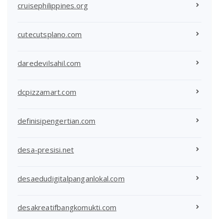
cruisephilippines.org
cutecutsplano.com
daredevilsahil.com
dcpizzamart.com
definisipengertian.com
desa-presisi.net
desaedudigitalpanganlokal.com
desakreatifbangkomukti.com