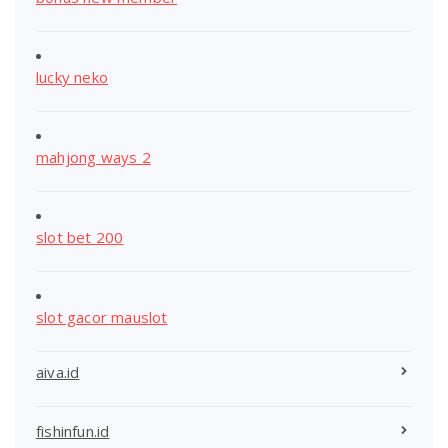
lucky neko
mahjong ways 2
slot bet 200
slot gacor mauslot
aiva.id
fishinfun.id