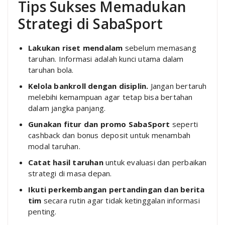
Tips Sukses Memadukan
Strategi di SabaSport
Lakukan riset mendalam
sebelum memasang
taruhan. Informasi adalah kunci utama dalam
taruhan bola.
Kelola bankroll dengan disiplin.
Jangan bertaruh
melebihi kemampuan agar tetap bisa bertahan
dalam jangka panjang.
Gunakan fitur dan promo SabaSport
seperti
cashback dan bonus deposit untuk menambah
modal taruhan.
Catat hasil taruhan
untuk evaluasi dan perbaikan
strategi di masa depan.
Ikuti perkembangan pertandingan dan berita
tim
secara rutin agar tidak ketinggalan informasi
penting.