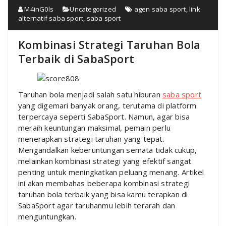
M4inG0ls
Uncategorized
agen saba sport
,
link
alternatif saba sport
,
saba sport
Kombinasi Strategi Taruhan Bola
Terbaik di SabaSport
Taruhan bola menjadi salah satu hiburan
saba sport
yang digemari banyak orang, terutama di platform
terpercaya seperti SabaSport. Namun, agar bisa
meraih keuntungan maksimal, pemain perlu
menerapkan strategi taruhan yang tepat.
Mengandalkan keberuntungan semata tidak cukup,
melainkan kombinasi strategi yang efektif sangat
penting untuk meningkatkan peluang menang. Artikel
ini akan membahas beberapa kombinasi strategi
taruhan bola terbaik yang bisa kamu terapkan di
SabaSport agar taruhanmu lebih terarah dan
menguntungkan.