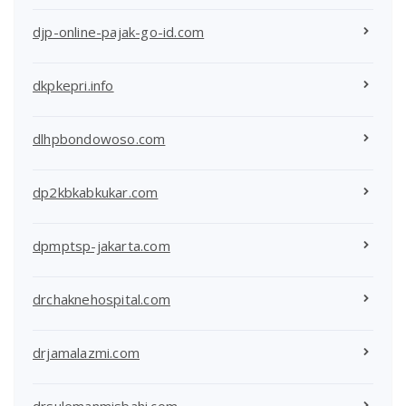
djp-online-pajak-go-id.com
dkpkepri.info
dlhpbondowoso.com
dp2kbkabkukar.com
dpmptsp-jakarta.com
drchaknehospital.com
drjamalazmi.com
drsulemanmisbahi.com