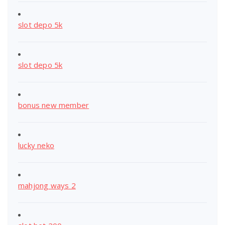
slot depo 5k
slot depo 5k
bonus new member
lucky neko
mahjong ways 2