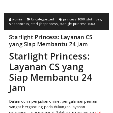
admin
Uncategorized
princess 1000
,
slot inces
,
slot princess
,
starlight princess
,
starlight princess 1000
Starlight Princess: Layanan CS
yang Siap Membantu 24 Jam
Starlight Princess:
Layanan CS yang
Siap Membantu 24
Jam
Dalam dunia perjudian online, pengalaman pemain
sangat bergantung pada dukungan layanan
pelanggan yang memadai. Salah satu permainan
slot