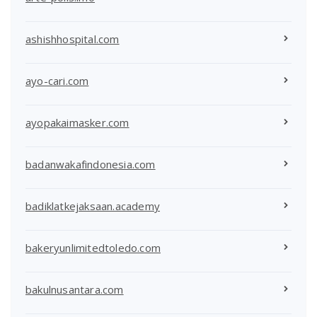
ashishhospital.com
ayo-cari.com
ayopakaimasker.com
badanwakafindonesia.com
badiklatkejaksaan.academy
bakeryunlimitedtoledo.com
bakulnusantara.com