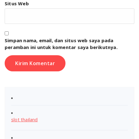
Situs Web
Simpan nama, email, dan situs web saya pada
peramban ini untuk komentar saya berikutnya.
slot thailand