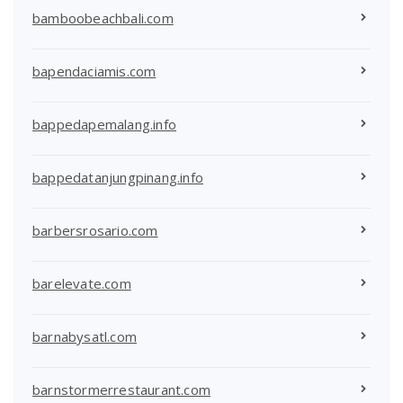
bamboobeachbali.com
bapendaciamis.com
bappedapemalang.info
bappedatanjungpinang.info
barbersrosario.com
barelevate.com
barnabysatl.com
barnstormerrestaurant.com