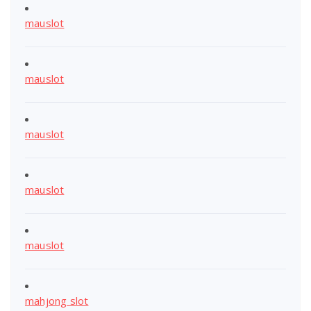
mauslot
mauslot
mauslot
mauslot
mauslot
mahjong slot