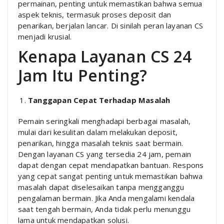
permainan, penting untuk memastikan bahwa semua
aspek teknis, termasuk proses deposit dan
penarikan, berjalan lancar. Di sinilah peran layanan CS
menjadi krusial.
Kenapa Layanan CS 24
Jam Itu Penting?
Tanggapan Cepat Terhadap Masalah
Pemain seringkali menghadapi berbagai masalah,
mulai dari kesulitan dalam melakukan deposit,
penarikan, hingga masalah teknis saat bermain.
Dengan layanan CS yang tersedia 24 jam, pemain
dapat dengan cepat mendapatkan bantuan. Respons
yang cepat sangat penting untuk memastikan bahwa
masalah dapat diselesaikan tanpa mengganggu
pengalaman bermain. Jika Anda mengalami kendala
saat tengah bermain, Anda tidak perlu menunggu
lama untuk mendapatkan solusi.