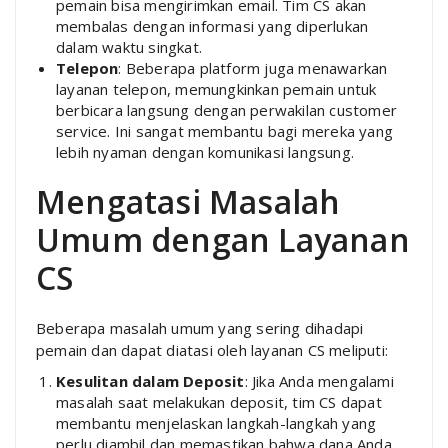
pemain bisa mengirimkan email. Tim CS akan
membalas dengan informasi yang diperlukan
dalam waktu singkat.
Telepon
: Beberapa platform juga menawarkan
layanan telepon, memungkinkan pemain untuk
berbicara langsung dengan perwakilan customer
service. Ini sangat membantu bagi mereka yang
lebih nyaman dengan komunikasi langsung.
Mengatasi Masalah
Umum dengan Layanan
CS
Beberapa masalah umum yang sering dihadapi
pemain dan dapat diatasi oleh layanan CS meliputi:
Kesulitan dalam Deposit
: Jika Anda mengalami
masalah saat melakukan deposit, tim CS dapat
membantu menjelaskan langkah-langkah yang
perlu diambil dan memastikan bahwa dana Anda