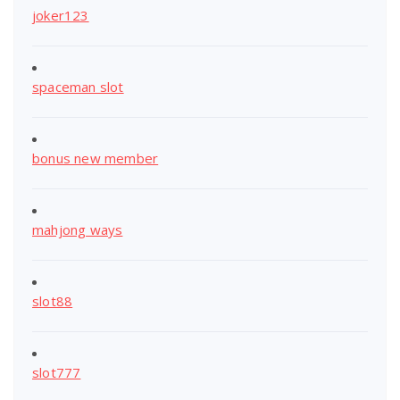
joker123
spaceman slot
bonus new member
mahjong ways
slot88
slot777