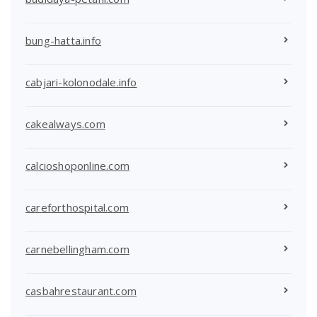
bung-hatta.info
cabjari-kolonodale.info
cakealways.com
calcioshoponline.com
careforthospital.com
carnebellingham.com
casbahrestaurant.com