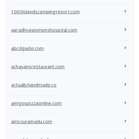
1000islandscampingresort.com
aaradhyawomenshospital.com
abcdguide.com
achayansrestaurant.com
actuallyhandmade.co
amigospizzaonline.com
amssuramadu.com