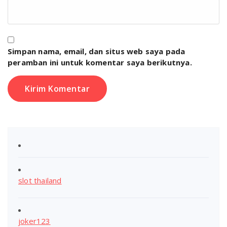
Simpan nama, email, dan situs web saya pada
peramban ini untuk komentar saya berikutnya.
slot thailand
joker123