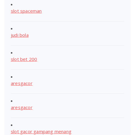
slot spaceman
judi bola
slot bet 200
aresgacor
aresgacor
slot gacor gampang menang