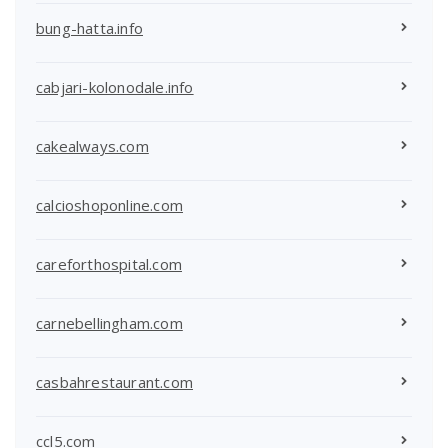
bung-hatta.info
cabjari-kolonodale.info
cakealways.com
calcioshoponline.com
careforthospital.com
carnebellingham.com
casbahrestaurant.com
ccl5.com