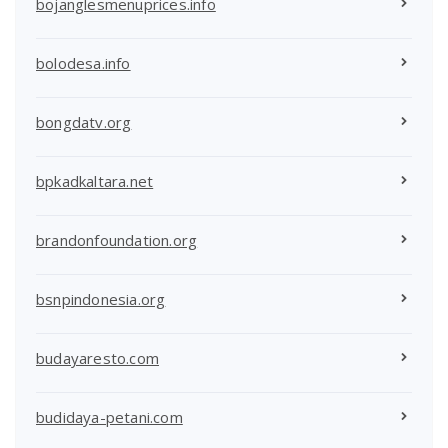
bojanglesmenuprices.info
bolodesa.info
bongdatv.org
bpkadkaltara.net
brandonfoundation.org
bsnpindonesia.org
budayaresto.com
budidaya-petani.com