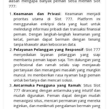
alasan mengapa banyak pemain setia memilih Slot
777:
Keamanan dan Privasi
: Keamanan menjadi
prioritas utama di Slot 777. Platform ini
menggunakan enkripsi data yang kuat untuk
melindungi informasi pribadi dan transaksi finansial
pemain. Dengan langkah-langkah keamanan yang
ketat, pemain dapat bermain dengan tenang
tanpa khawatir akan kebocoran data.
Pelayanan Pelanggan yang Responsif
: Slot 777
menyediakan layanan pelanggan yang siap
membantu pemain kapan saja. Tim dukungan yang
profesional dan ramah selalu siap menjawab
pertanyaan dan menangani masalah yang mungkin
muncul. Ini memberikan rasa nyaman bagi pemain
untuk bertanya dan mencari solusi.
Antarmuka Pengguna yang Ramah
: Situs Slot
777 dirancang dengan antarmuka yang intuitif dan
mudah digunakan. Pemain dapat dengan mudah
menavigasi situs, mencari permainan yang mereka
inginkan, dan menikmati pengalaman bermain yang