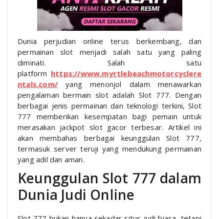
Dunia perjudian online terus berkembang, dan
permainan slot menjadi salah satu yang paling
diminati. Salah satu
platform
https://www.myrtlebeachmotorcyclere
ntals.com/
yang menonjol dalam menawarkan
pengalaman bermain slot adalah Slot 777. Dengan
berbagai jenis permainan dan teknologi terkini, Slot
777 memberikan kesempatan bagi pemain untuk
merasakan jackpot slot gacor terbesar. Artikel ini
akan membahas berbagai keunggulan Slot 777,
termasuk server teruji yang mendukung permainan
yang adil dan aman.
Keunggulan Slot 777 dalam
Dunia Judi Online
Slot 777 bukan hanya sekadar situs judi biasa, tetapi