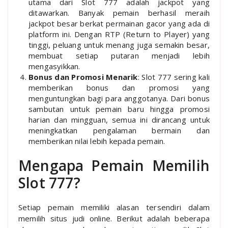
utama dari Slot 777 adalah jackpot yang
ditawarkan. Banyak pemain berhasil meraih
jackpot besar berkat permainan gacor yang ada di
platform ini. Dengan RTP (Return to Player) yang
tinggi, peluang untuk menang juga semakin besar,
membuat setiap putaran menjadi lebih
mengasyikkan.
Bonus dan Promosi Menarik
: Slot 777 sering kali
memberikan bonus dan promosi yang
menguntungkan bagi para anggotanya. Dari bonus
sambutan untuk pemain baru hingga promosi
harian dan mingguan, semua ini dirancang untuk
meningkatkan pengalaman bermain dan
memberikan nilai lebih kepada pemain.
Mengapa Pemain Memilih
Slot 777?
Setiap pemain memiliki alasan tersendiri dalam
memilih situs judi online. Berikut adalah beberapa