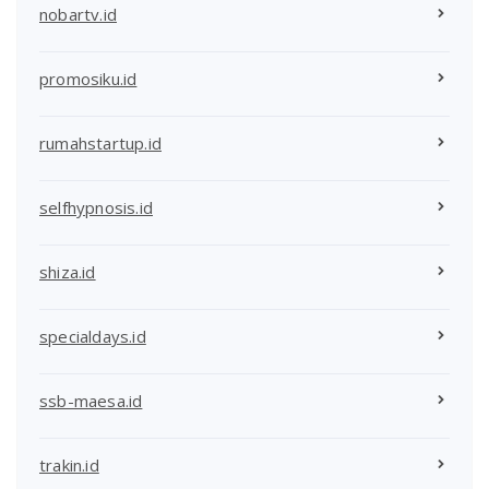
nobartv.id
promosiku.id
rumahstartup.id
selfhypnosis.id
shiza.id
specialdays.id
ssb-maesa.id
trakin.id