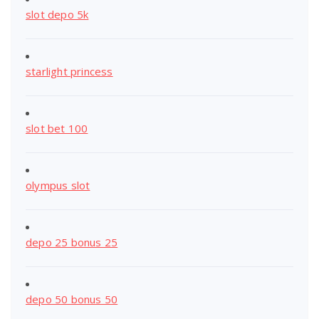
slot depo 5k
starlight princess
slot bet 100
olympus slot
depo 25 bonus 25
depo 50 bonus 50