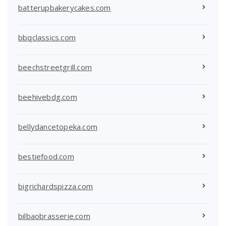
batterupbakerycakes.com
bbqclassics.com
beechstreetgrill.com
beehivebdg.com
bellydancetopeka.com
bestiefood.com
bigrichardspizza.com
bilbaobrasserie.com