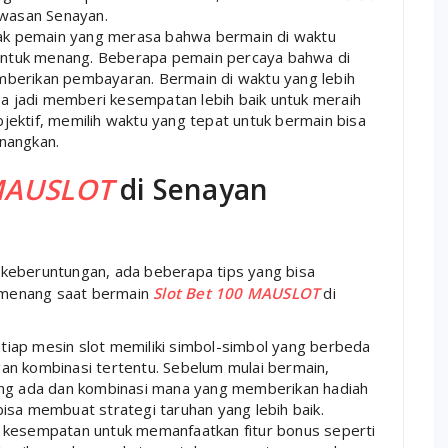
awasan Senayan.
k pemain yang merasa bahwa bermain di waktu
untuk menang. Beberapa pemain percaya bahwa di
emberikan pembayaran. Bermain di waktu yang lebih
bisa jadi memberi kesempatan lebih baik untuk meraih
bjektif, memilih waktu yang tepat untuk bermain bisa
nangkan.
 MAUSLOT
di Senayan
keberuntungan, ada beberapa tips yang bisa
 menang saat bermain
Slot Bet 100 MAUSLOT
di
tiap mesin slot memiliki simbol-simbol yang berbeda
n kombinasi tertentu. Sebelum mulai bermain,
ng ada dan kombinasi mana yang memberikan hadiah
bisa membuat strategi taruhan yang lebih baik.
 kesempatan untuk memanfaatkan fitur bonus seperti