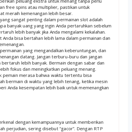
memberikan peluang ekstra untuk menang tanpa perlu
n free spins atau multiplier, pastikan untuk
at meraih kemenangan lebih besar.
 yang sangat penting dalam permainan slot adalah
apa banyak uang yang ingin Anda pertaruhkan sebelum
ertaruh lebih banyak jika Anda mengalami kekalahan.
 Anda bisa bertahan lebih lama dalam permainan dan
kemenangan.
 permainan yang mengandalkan keberuntungan, dan
enangan datang. Jangan terburu-buru dan jangan
bertaruh lebih banyak. Bermain dengan sabar dan
ebih fokus dan meningkatkan peluang menang.
 pemain merasa bahwa waktu tertentu bisa
h bermain di waktu yang lebih tenang, ketika mesin
emberi Anda kesempatan lebih baik untuk memenangkan
erkenal dengan kemampuannya untuk memberikan
lah perjudian, sering disebut “gacor”. Dengan RTP