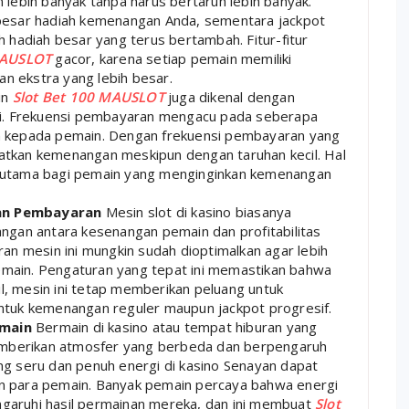
lebih banyak tanpa harus bertaruh lebih banyak.
perbesar hadiah kemenangan Anda, sementara jackpot
 hadiah besar yang terus bertambah. Fitur-fitur
MAUSLOT
gacor, karena setiap pemain memiliki
 ekstra yang lebih besar.
in
Slot Bet 100 MAUSLOT
juga dikenal dengan
gi. Frekuensi pembayaran mengacu pada seberapa
 kepada pemain. Dengan frekuensi pembayaran yang
apatkan kemenangan meskipun dengan taruhan kecil. Hal
terutama bagi pemain yang menginginkan kemenangan
an Pembayaran
Mesin slot di kasino biasanya
ngan antara kesenangan pemain dan profitabilitas
ran mesin ini mungkin sudah dioptimalkan agar lebih
ain. Pengaturan yang tepat ini memastikan bahwa
il, mesin ini tetap memberikan peluang untuk
tuk kemenangan reguler maupun jackpot progresif.
main
Bermain di kasino atau tempat hiburan yang
memberikan atmosfer yang berbeda dan berpengaruh
g seru dan penuh energi di kasino Senayan dapat
 para pemain. Banyak pemain percaya bahwa energi
engaruhi hasil permainan mereka, dan ini membuat
Slot