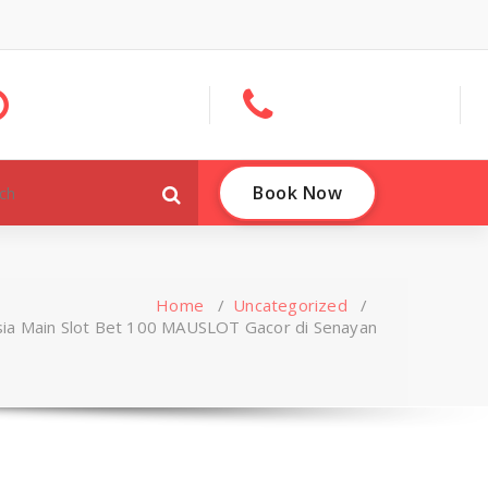
Book Now
Home
/
Uncategorized
/
ia Main Slot Bet 100 MAUSLOT Gacor di Senayan