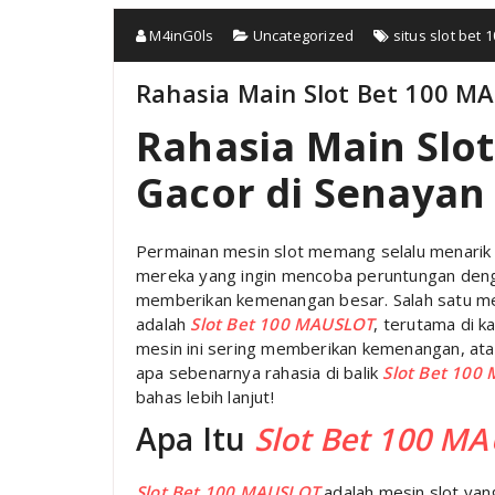
M4inG0ls
Uncategorized
situs slot bet 
Rahasia Main Slot Bet 100 M
Rahasia Main Slo
Gacor di Senayan
Permainan mesin slot memang selalu menarik 
mereka yang ingin mencoba peruntungan denga
memberikan kemenangan besar. Salah satu m
adalah
Slot Bet 100 MAUSLOT
, terutama di 
mesin ini sering memberikan kemenangan, atau 
apa sebenarnya rahasia di balik
Slot Bet 100
bahas lebih lanjut!
Apa Itu
Slot Bet 100 M
Slot Bet 100 MAUSLOT
adalah mesin slot ya