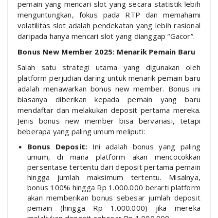
pemain yang mencari slot yang secara statistik lebih
menguntungkan, fokus pada RTP dan memahami
volatilitas slot adalah pendekatan yang lebih rasional
daripada hanya mencari slot yang dianggap “Gacor”.
Bonus New Member 2025: Menarik Pemain Baru
Salah satu strategi utama yang digunakan oleh
platform perjudian daring untuk menarik pemain baru
adalah menawarkan bonus new member. Bonus ini
biasanya diberikan kepada pemain yang baru
mendaftar dan melakukan deposit pertama mereka.
Jenis bonus new member bisa bervariasi, tetapi
beberapa yang paling umum meliputi:
Bonus Deposit:
Ini adalah bonus yang paling
umum, di mana platform akan mencocokkan
persentase tertentu dari deposit pertama pemain
hingga jumlah maksimum tertentu. Misalnya,
bonus 100% hingga Rp 1.000.000 berarti platform
akan memberikan bonus sebesar jumlah deposit
pemain (hingga Rp 1.000.000) jika mereka
melakukan deposit sebesar Rp 1.000.000.