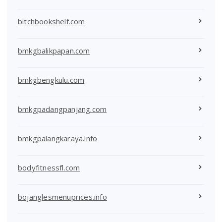
bitchbookshelf.com
bmkgbalikpapan.com
bmkgbengkulu.com
bmkgpadangpanjang.com
bmkgpalangkaraya.info
bodyfitnessfl.com
bojanglesmenuprices.info