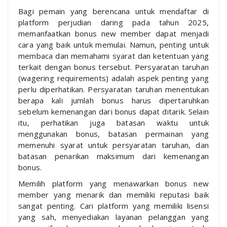
Bagi pemain yang berencana untuk mendaftar di
platform perjudian daring pada tahun 2025,
memanfaatkan bonus new member dapat menjadi
cara yang baik untuk memulai. Namun, penting untuk
membaca dan memahami syarat dan ketentuan yang
terkait dengan bonus tersebut. Persyaratan taruhan
(wagering requirements) adalah aspek penting yang
perlu diperhatikan. Persyaratan taruhan menentukan
berapa kali jumlah bonus harus dipertaruhkan
sebelum kemenangan dari bonus dapat ditarik. Selain
itu, perhatikan juga batasan waktu untuk
menggunakan bonus, batasan permainan yang
memenuhi syarat untuk persyaratan taruhan, dan
batasan penarikan maksimum dari kemenangan
bonus.
Memilih platform yang menawarkan bonus new
member yang menarik dan memiliki reputasi baik
sangat penting. Cari platform yang memiliki lisensi
yang sah, menyediakan layanan pelanggan yang