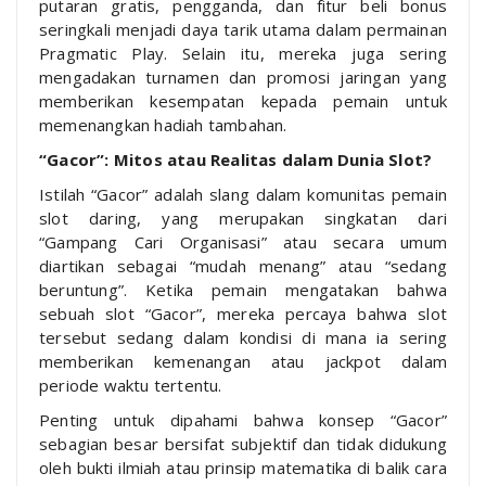
putaran gratis, pengganda, dan fitur beli bonus
seringkali menjadi daya tarik utama dalam permainan
Pragmatic Play. Selain itu, mereka juga sering
mengadakan turnamen dan promosi jaringan yang
memberikan kesempatan kepada pemain untuk
memenangkan hadiah tambahan.
“Gacor”: Mitos atau Realitas dalam Dunia Slot?
Istilah “Gacor” adalah slang dalam komunitas pemain
slot daring, yang merupakan singkatan dari
“Gampang Cari Organisasi” atau secara umum
diartikan sebagai “mudah menang” atau “sedang
beruntung”. Ketika pemain mengatakan bahwa
sebuah slot “Gacor”, mereka percaya bahwa slot
tersebut sedang dalam kondisi di mana ia sering
memberikan kemenangan atau jackpot dalam
periode waktu tertentu.
Penting untuk dipahami bahwa konsep “Gacor”
sebagian besar bersifat subjektif dan tidak didukung
oleh bukti ilmiah atau prinsip matematika di balik cara