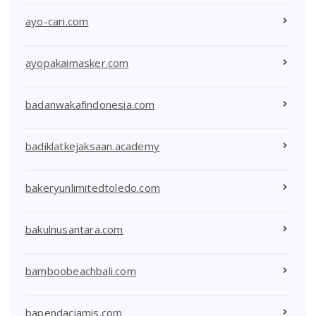
ayo-cari.com
ayopakaimasker.com
badanwakafindonesia.com
badiklatkejaksaan.academy
bakeryunlimitedtoledo.com
bakulnusantara.com
bamboobeachbali.com
bapendaciamis.com