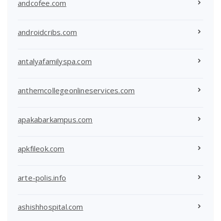
andcofee.com
androidcribs.com
antalyafamilyspa.com
anthemcollegeonlineservices.com
apakabarkampus.com
apkfileok.com
arte-polis.info
ashishhospital.com