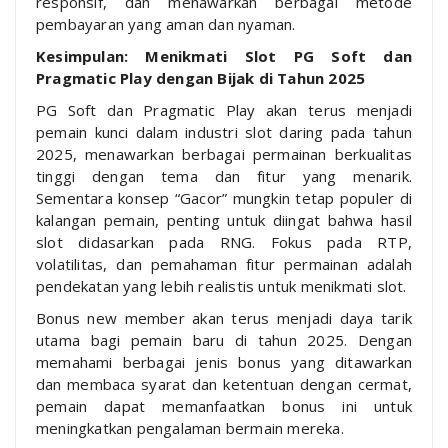
responsif, dan menawarkan berbagai metode
pembayaran yang aman dan nyaman.
Kesimpulan: Menikmati Slot PG Soft dan
Pragmatic Play dengan Bijak di Tahun 2025
PG Soft dan Pragmatic Play akan terus menjadi
pemain kunci dalam industri slot daring pada tahun
2025, menawarkan berbagai permainan berkualitas
tinggi dengan tema dan fitur yang menarik.
Sementara konsep “Gacor” mungkin tetap populer di
kalangan pemain, penting untuk diingat bahwa hasil
slot didasarkan pada RNG. Fokus pada RTP,
volatilitas, dan pemahaman fitur permainan adalah
pendekatan yang lebih realistis untuk menikmati slot.
Bonus new member akan terus menjadi daya tarik
utama bagi pemain baru di tahun 2025. Dengan
memahami berbagai jenis bonus yang ditawarkan
dan membaca syarat dan ketentuan dengan cermat,
pemain dapat memanfaatkan bonus ini untuk
meningkatkan pengalaman bermain mereka.