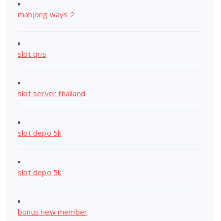
mahjong ways 2
slot qris
slot server thailand
slot depo 5k
slot depo 5k
bonus new member