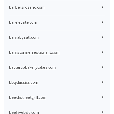
barbersrosario.com
barelevate.com
barnabysatl.com
barnstormerrestaurant.com
batterupbakerycakes.com
bbqclassics.com
beechstreetgrill.com
beehivebdg.com