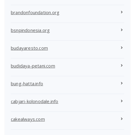
brandonfoundation.org
bsnpindonesia.org
budayaresto.com
budidaya-petani.com
bung-hatta.info
cabjari-kolonodale.info
cakealways.com