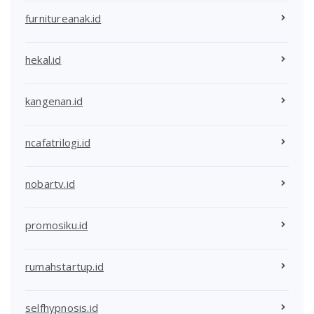
furnitureanak.id
hekal.id
kangenan.id
ncafatrilogi.id
nobartv.id
promosiku.id
rumahstartup.id
selfhypnosis.id