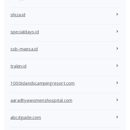
shiza.id
specialdays.id
ssb-maesa.id
trakin.id
1000islandscampingresort.com
aaradhyawomenshospital.com
abcdguide.com