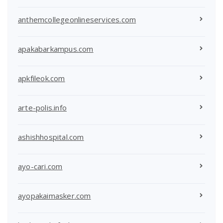
anthemcollegeonlineservices.com
apakabarkampus.com
apkfileok.com
arte-polis.info
ashishhospital.com
ayo-cari.com
ayopakaimasker.com