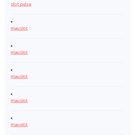
slot pulsa
mauslot
mauslot
mauslot
mauslot
mauslot