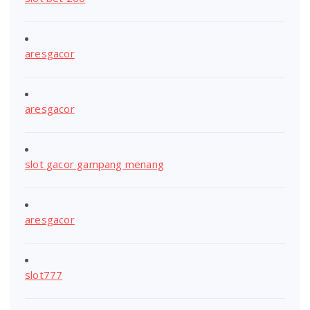
aresgacor
aresgacor
slot gacor gampang menang
aresgacor
slot777