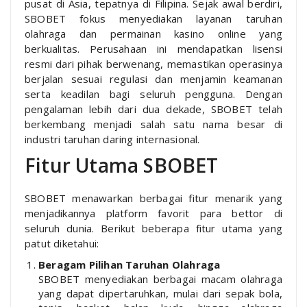
pusat di Asia, tepatnya di Filipina. Sejak awal berdiri,
SBOBET fokus menyediakan layanan taruhan
olahraga dan permainan kasino online yang
berkualitas. Perusahaan ini mendapatkan lisensi
resmi dari pihak berwenang, memastikan operasinya
berjalan sesuai regulasi dan menjamin keamanan
serta keadilan bagi seluruh pengguna. Dengan
pengalaman lebih dari dua dekade, SBOBET telah
berkembang menjadi salah satu nama besar di
industri taruhan daring internasional.
Fitur Utama SBOBET
SBOBET menawarkan berbagai fitur menarik yang
menjadikannya platform favorit para bettor di
seluruh dunia. Berikut beberapa fitur utama yang
patut diketahui:
Beragam Pilihan Taruhan Olahraga
SBOBET menyediakan berbagai macam olahraga
yang dapat dipertaruhkan, mulai dari sepak bola,