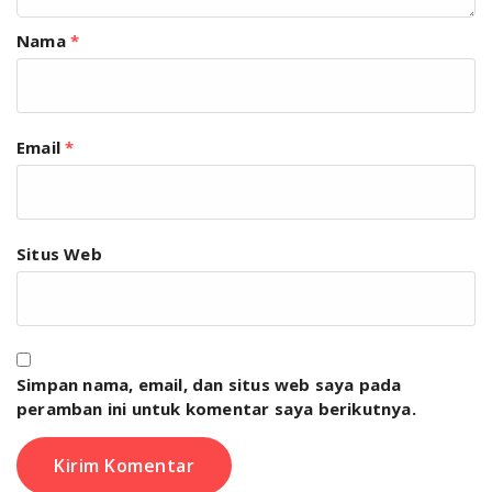
Nama
*
Email
*
Situs Web
Simpan nama, email, dan situs web saya pada
peramban ini untuk komentar saya berikutnya.