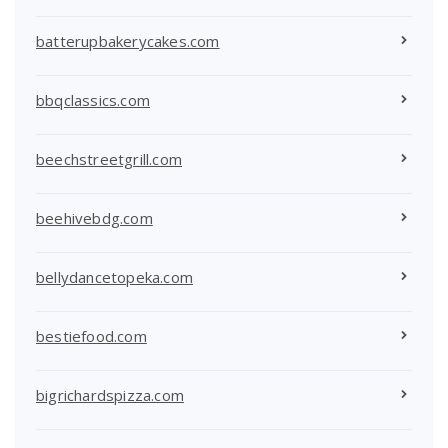
batterupbakerycakes.com
bbqclassics.com
beechstreetgrill.com
beehivebdg.com
bellydancetopeka.com
bestiefood.com
bigrichardspizza.com