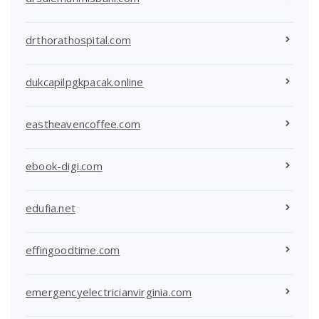
drthorathospital.com
dukcapilpgkpacak.online
eastheavencoffee.com
ebook-digi.com
edufia.net
effingoodtime.com
emergencyelectricianvirginia.com