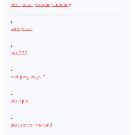
slot gacor gampang menang
aresgacor
slot777
mahjong ways 2
slot qris
slot server thailand