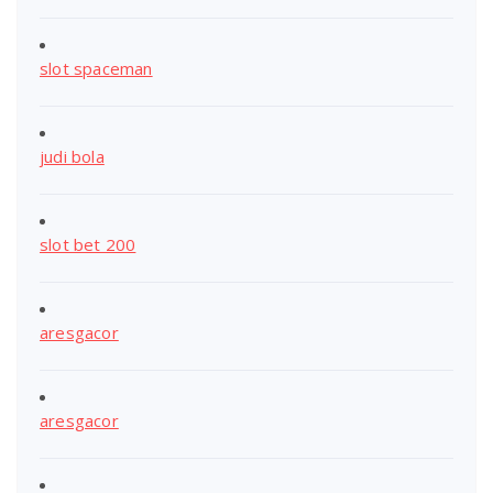
slot spaceman
judi bola
slot bet 200
aresgacor
aresgacor