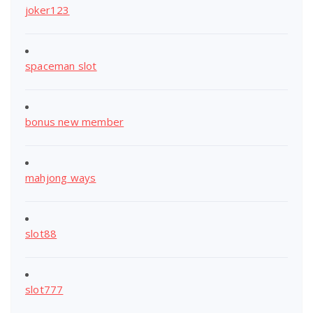
joker123
spaceman slot
bonus new member
mahjong ways
slot88
slot777