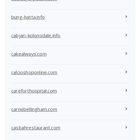
bung-hatta.info
cabjari-kolonodale.info
cakealways.com
calcioshoponline.com
careforthospital.com
carnebellingham.com
casbahrestaurant.com