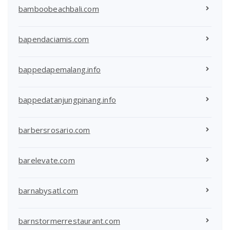
bamboobeachbali.com
bapendaciamis.com
bappedapemalang.info
bappedatanjungpinang.info
barbersrosario.com
barelevate.com
barnabysatl.com
barnstormerrestaurant.com