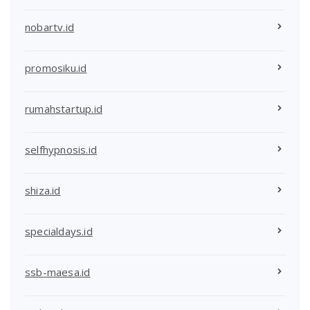
nobartv.id
promosiku.id
rumahstartup.id
selfhypnosis.id
shiza.id
specialdays.id
ssb-maesa.id