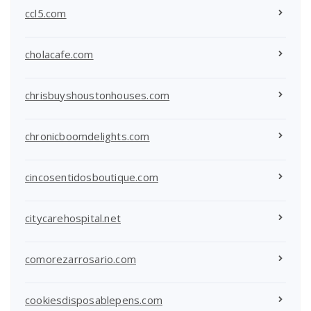
ccl5.com
cholacafe.com
chrisbuyshoustonhouses.com
chronicboomdelights.com
cincosentidosboutique.com
citycarehospital.net
comorezarrosario.com
cookiesdisposablepens.com