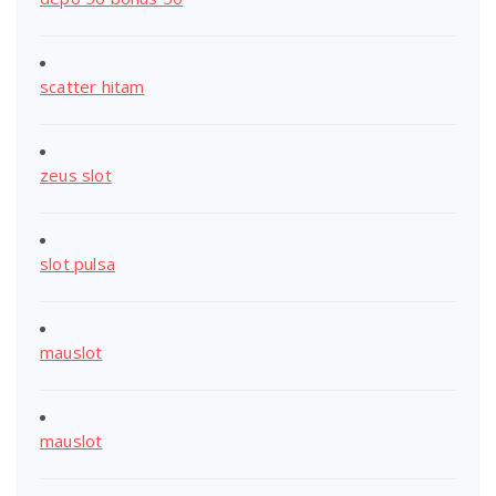
scatter hitam
zeus slot
slot pulsa
mauslot
mauslot