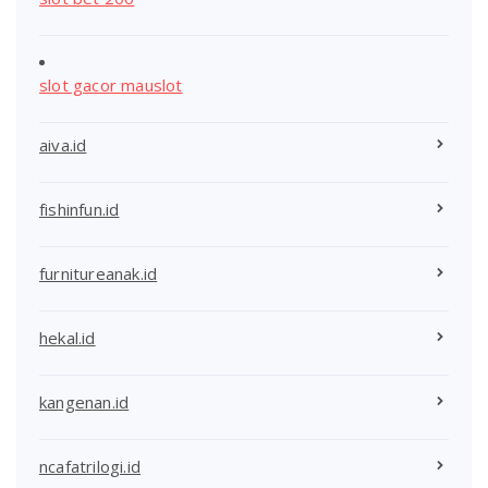
slot gacor mauslot
aiva.id
fishinfun.id
furnitureanak.id
hekal.id
kangenan.id
ncafatrilogi.id