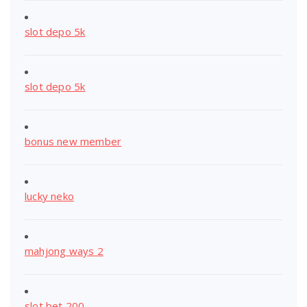
slot depo 5k
slot depo 5k
bonus new member
lucky neko
mahjong ways 2
slot bet 200