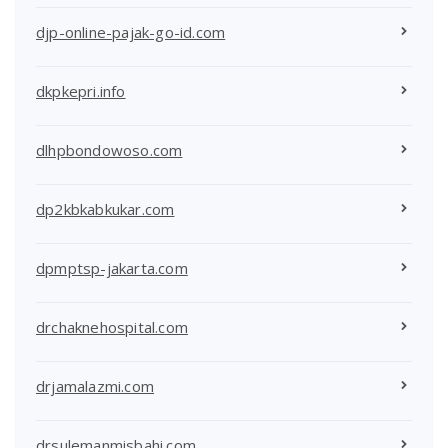
djp-online-pajak-go-id.com
dkpkepri.info
dlhpbondowoso.com
dp2kbkabkukar.com
dpmptsp-jakarta.com
drchaknehospital.com
drjamalazmi.com
drsulemanmisbahi.com