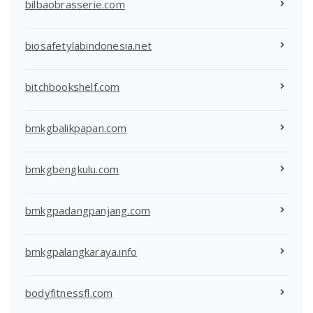
bilbaobrasserie.com
biosafetylabindonesia.net
bitchbookshelf.com
bmkgbalikpapan.com
bmkgbengkulu.com
bmkgpadangpanjang.com
bmkgpalangkaraya.info
bodyfitnessfl.com