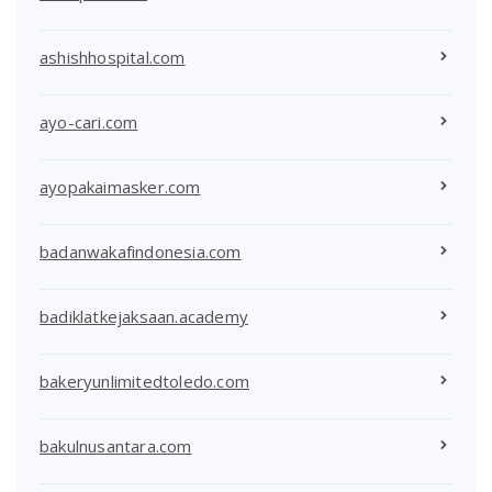
ashishhospital.com
ayo-cari.com
ayopakaimasker.com
badanwakafindonesia.com
badiklatkejaksaan.academy
bakeryunlimitedtoledo.com
bakulnusantara.com