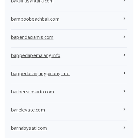
bakulnusantara.com
bamboobeachbali.com
bapendaciamis.com
bappedapemalang.info
bappedatanjungpinang.info
barbersrosario.com
barelevate.com
barnabysatl.com