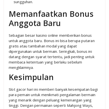
sungguhan.
Memanfaatkan Bonus
Anggota Baru
Sebagian besar kasino online memberikan bonus
untuk anggota baru. Bonus ini bisa berupa putaran
gratis atau tambahan modal yang dapat
dipergunakan untuk bermain. Seringkali, bonus ini
datang dengan syarat tertentu, jadi penting untuk
membaca ketentuan yang berlaku sebelum
mengklaimnya.
Kesimpulan
Slot gacor hari ini memberi banyak kesempatan bagi
para pemain untuk menikmati pengalaman bermain
yang menarik dengan peluang kemenangan yang
tinggi. Dengan permainan seperti Mahjong Ways,