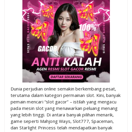
Dunia perjudian online semakin berkembang pesat,
terutama dalam kategori permainan slot. Kini, banyak
pemain mencari “slot gacor” – istilah yang mengacu
pada mesin slot yang menawarkan peluang menang
yang lebih tinggi. Di antara banyak pilihan menarik,
game seperti Mahjong Ways, Slot777, Spaceman,
dan Starlight Princess telah mendapatkan banyak