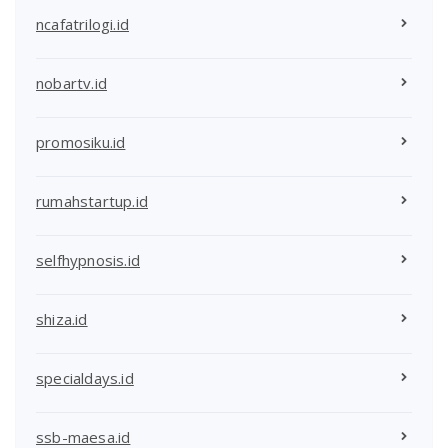
ncafatrilogi.id
nobartv.id
promosiku.id
rumahstartup.id
selfhypnosis.id
shiza.id
specialdays.id
ssb-maesa.id