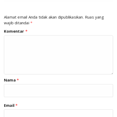
Alamat email Anda tidak akan dipublikasikan.
Ruas yang
wajib ditandai
*
Komentar
*
Nama
*
Email
*