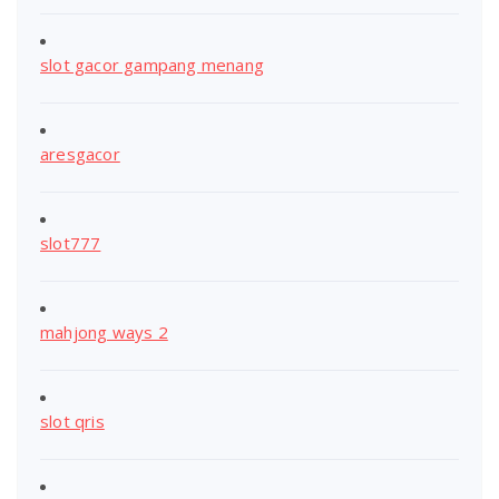
slot gacor gampang menang
aresgacor
slot777
mahjong ways 2
slot qris