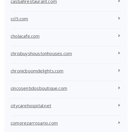
casbahrestaurant.com
ccl5.com
cholacafe.com
chrisbuyshoustonhouses.com
chronicboomdelights.com
cincosentidosboutique.com
citycarehospital.net
comorezarrosario.com