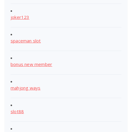
joker123
spaceman slot
bonus new member
mahjong ways
slot88