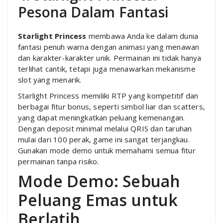
Pesona Dalam Fantasi
Starlight Princess
membawa Anda ke dalam dunia
fantasi penuh warna dengan animasi yang menawan
dan karakter-karakter unik. Permainan ini tidak hanya
terlihat cantik, tetapi juga menawarkan mekanisme
slot yang menarik.
Starlight Princess memiliki RTP yang kompetitif dan
berbagai fitur bonus, seperti simbol liar dan scatters,
yang dapat meningkatkan peluang kemenangan.
Dengan deposit minimal melalui QRIS dan taruhan
mulai dari 100 perak, game ini sangat terjangkau.
Gunakan mode demo untuk memahami semua fitur
permainan tanpa risiko.
Mode Demo: Sebuah
Peluang Emas untuk
Berlatih