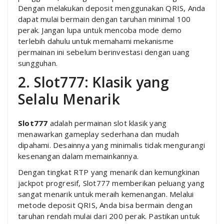
Dengan melakukan deposit menggunakan QRIS, Anda
dapat mulai bermain dengan taruhan minimal 100
perak. Jangan lupa untuk mencoba mode demo
terlebih dahulu untuk memahami mekanisme
permainan ini sebelum berinvestasi dengan uang
sungguhan.
2. Slot777: Klasik yang
Selalu Menarik
Slot777
adalah permainan slot klasik yang
menawarkan gameplay sederhana dan mudah
dipahami. Desainnya yang minimalis tidak mengurangi
kesenangan dalam memainkannya.
Dengan tingkat RTP yang menarik dan kemungkinan
jackpot progresif, Slot777 memberikan peluang yang
sangat menarik untuk meraih kemenangan. Melalui
metode deposit QRIS, Anda bisa bermain dengan
taruhan rendah mulai dari 200 perak. Pastikan untuk