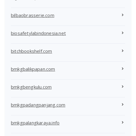
bilbaobrasserie.com
biosafetylabindonesia.net
bitchbookshelf.com
bmkgbalikpapan.com
bmkgbengkulu.com
bmkgpadangpanjang.com
bmkgpalangkaraya.info