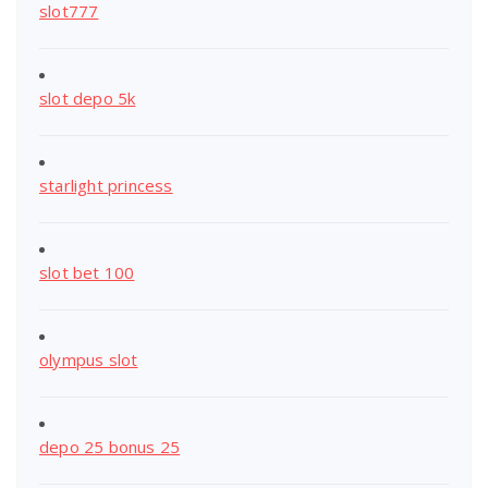
slot777
slot depo 5k
starlight princess
slot bet 100
olympus slot
depo 25 bonus 25