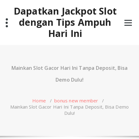
Skip
Dapatkan Jackpot Slot
to
content
dengan Tips Ampuh
Hari Ini
Mainkan Slot Gacor Hari Ini Tanpa Deposit, Bisa
Demo Dulu!
Home
/
bonus new member
/
Mainkan Slot Gacor Hari Ini Tanpa Deposit, Bisa Demo
Dulu!