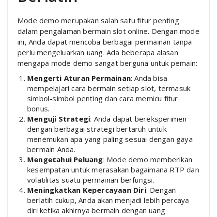
Mode demo merupakan salah satu fitur penting
dalam pengalaman bermain slot online. Dengan mode
ini, Anda dapat mencoba berbagai permainan tanpa
perlu mengeluarkan uang. Ada beberapa alasan
mengapa mode demo sangat berguna untuk pemain:
Mengerti Aturan Permainan
: Anda bisa
mempelajari cara bermain setiap slot, termasuk
simbol-simbol penting dan cara memicu fitur
bonus.
Menguji Strategi
: Anda dapat bereksperimen
dengan berbagai strategi bertaruh untuk
menemukan apa yang paling sesuai dengan gaya
bermain Anda.
Mengetahui Peluang
: Mode demo memberikan
kesempatan untuk merasakan bagaimana RTP dan
volatilitas suatu permainan berfungsi.
Meningkatkan Kepercayaan Diri
: Dengan
berlatih cukup, Anda akan menjadi lebih percaya
diri ketika akhirnya bermain dengan uang