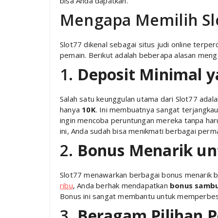
bisa Anda dapatkan.
Mengapa Memilih Sl
Slot77 dikenal sebagai situs judi online ter
pemain. Berikut adalah beberapa alasan men
1.
Deposit Minimal 
Salah satu keunggulan utama dari Slot77 ada
hanya
10K
. Ini membuatnya sangat terjangka
ingin mencoba peruntungan mereka tanpa haru
ini, Anda sudah bisa menikmati berbagai perma
2.
Bonus Menarik un
Slot77 menawarkan berbagai bonus menarik b
ribu
, Anda berhak mendapatkan
bonus samb
Bonus ini sangat membantu untuk memperbes
3.
Beragam Pilihan P