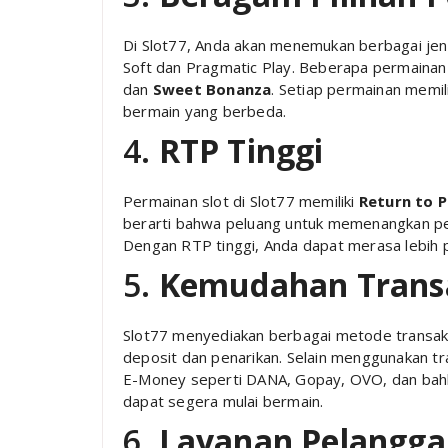
Di Slot77, Anda akan menemukan berbagai jen
Soft dan Pragmatic Play. Beberapa permaina
dan
Sweet Bonanza
. Setiap permainan memil
bermain yang berbeda.
4.
RTP Tinggi
Permainan slot di Slot77 memiliki
Return to P
berarti bahwa peluang untuk memenangkan per
Dengan RTP tinggi, Anda dapat merasa lebih pe
5.
Kemudahan Trans
Slot77 menyediakan berbagai metode transa
deposit dan penarikan. Selain menggunakan tr
E-Money seperti DANA, Gopay, OVO, dan bahk
dapat segera mulai bermain.
6.
Layanan Pelangga