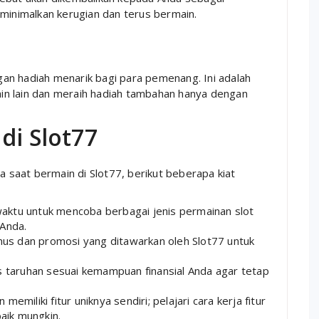
eminimalkan kerugian dan terus bermain.
an hadiah menarik bagi para pemenang. Ini adalah
in lain dan meraih hadiah tambahan hanya dengan
di Slot77
saat bermain di Slot77, berikut beberapa kiat
waktu untuk mencoba berbagai jenis permainan slot
 Anda.
onus dan promosi yang ditawarkan oleh Slot77 untuk
s taruhan sesuai kemampuan finansial Anda agar tetap
 memiliki fitur uniknya sendiri; pelajari cara kerja fitur
aik mungkin.