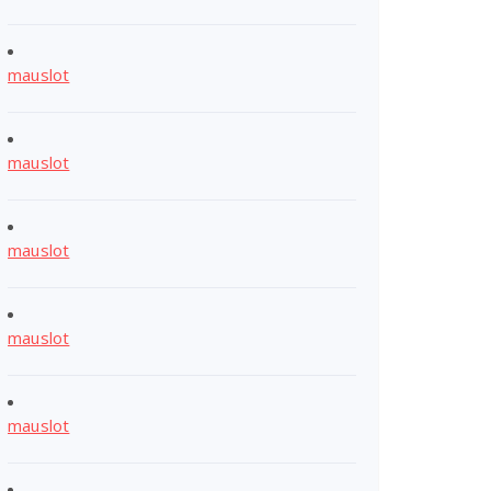
mauslot
mauslot
mauslot
mauslot
mauslot