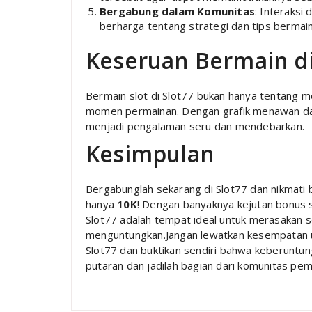
Bergabung dalam Komunitas
: Interaks
berharga tentang strategi dan tips bermain
Keseruan Bermain di
Bermain slot di Slot77 bukan hanya tentang m
momen permainan. Dengan grafik menawan dan
menjadi pengalaman seru dan mendebarkan.
Kesimpulan
Bergabunglah sekarang di Slot77 dan nikmati 
hanya
10K
! Dengan banyaknya kejutan bonus se
Slot77 adalah tempat ideal untuk merasakan 
menguntungkan.Jangan lewatkan kesempatan u
Slot77 dan buktikan sendiri bahwa keberuntun
putaran dan jadilah bagian dari komunitas peme