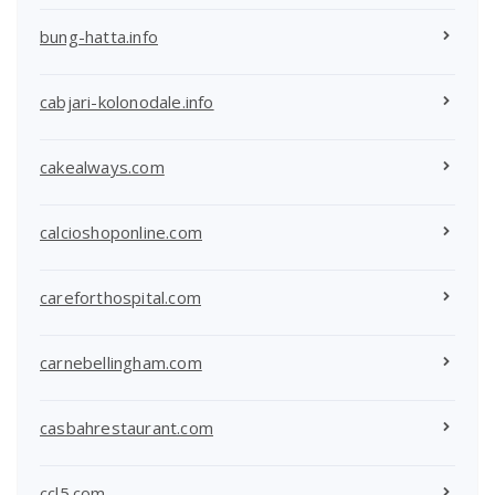
bung-hatta.info
cabjari-kolonodale.info
cakealways.com
calcioshoponline.com
careforthospital.com
carnebellingham.com
casbahrestaurant.com
ccl5.com