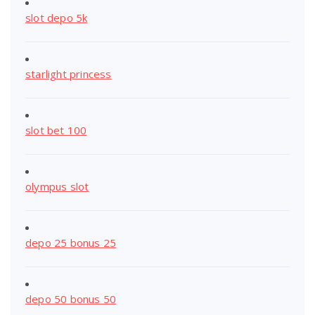
slot depo 5k
starlight princess
slot bet 100
olympus slot
depo 25 bonus 25
depo 50 bonus 50