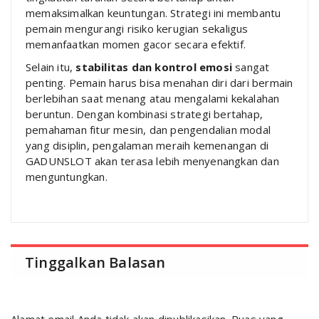
memaksimalkan keuntungan. Strategi ini membantu
pemain mengurangi risiko kerugian sekaligus
memanfaatkan momen gacor secara efektif.
Selain itu,
stabilitas dan kontrol emosi
sangat
penting. Pemain harus bisa menahan diri dari bermain
berlebihan saat menang atau mengalami kekalahan
beruntun. Dengan kombinasi strategi bertahap,
pemahaman fitur mesin, dan pengendalian modal
yang disiplin, pengalaman meraih kemenangan di
GADUNSLOT akan terasa lebih menyenangkan dan
menguntungkan.
Tinggalkan Balasan
Alamat email Anda tidak akan dipublikasikan.
Ruas yang