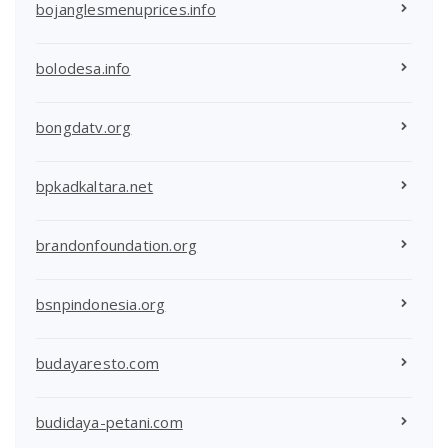
bojanglesmenuprices.info
bolodesa.info
bongdatv.org
bpkadkaltara.net
brandonfoundation.org
bsnpindonesia.org
budayaresto.com
budidaya-petani.com