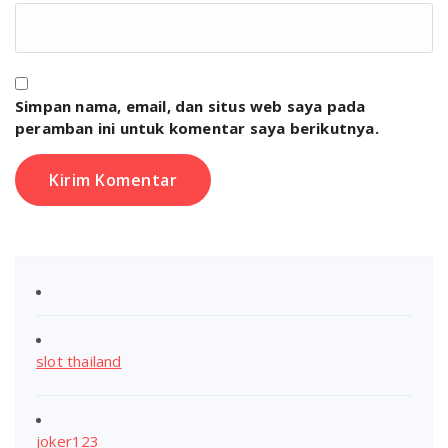
Simpan nama, email, dan situs web saya pada
peramban ini untuk komentar saya berikutnya.
slot thailand
joker123