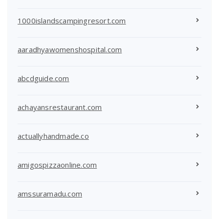
1000islandscampingresort.com
aaradhyawomenshospital.com
abcdguide.com
achayansrestaurant.com
actuallyhandmade.co
amigospizzaonline.com
amssuramadu.com