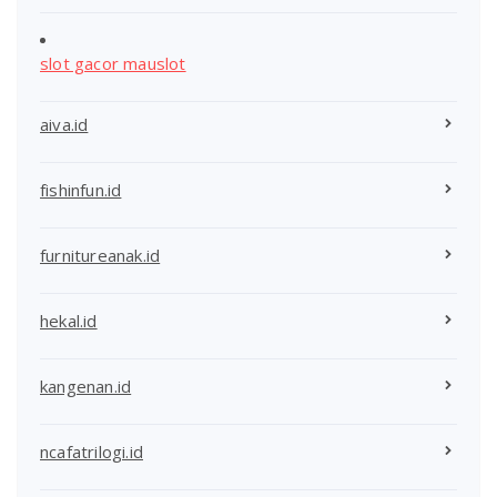
slot gacor mauslot
aiva.id
fishinfun.id
furnitureanak.id
hekal.id
kangenan.id
ncafatrilogi.id