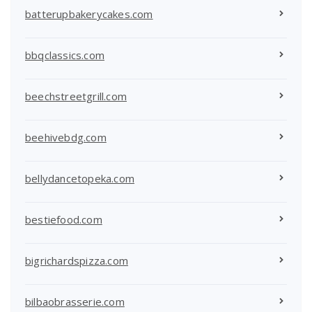
batterupbakerycakes.com
bbqclassics.com
beechstreetgrill.com
beehivebdg.com
bellydancetopeka.com
bestiefood.com
bigrichardspizza.com
bilbaobrasserie.com