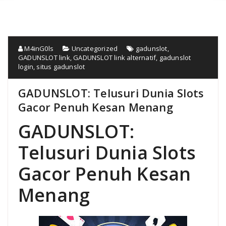
M4inG0ls
Uncategorized
gadunslot
,
GADUNSLOT link
,
GADUNSLOT link alternatif
,
gadunslot
login
,
situs gadunslot
GADUNSLOT: Telusuri Dunia Slots
Gacor Penuh Kesan Menang
GADUNSLOT:
Telusuri Dunia Slots
Gacor Penuh Kesan
Menang