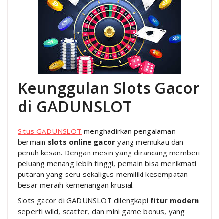
Keunggulan Slots Gacor
di GADUNSLOT
Situs GADUNSLOT
menghadirkan pengalaman
bermain
slots online gacor
yang memukau dan
penuh kesan. Dengan mesin yang dirancang memberi
peluang menang lebih tinggi, pemain bisa menikmati
putaran yang seru sekaligus memiliki kesempatan
besar meraih kemenangan krusial.
Slots gacor di GADUNSLOT dilengkapi
fitur modern
seperti wild, scatter, dan mini game bonus, yang