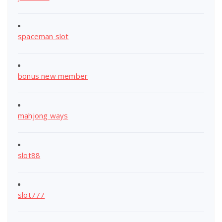
spaceman slot
bonus new member
mahjong ways
slot88
slot777