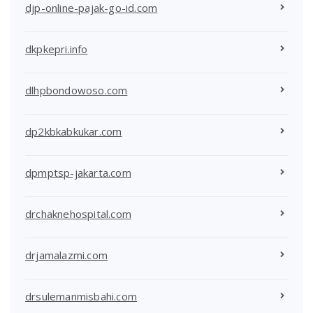
djp-online-pajak-go-id.com
dkpkepri.info
dlhpbondowoso.com
dp2kbkabkukar.com
dpmptsp-jakarta.com
drchaknehospital.com
drjamalazmi.com
drsulemanmisbahi.com