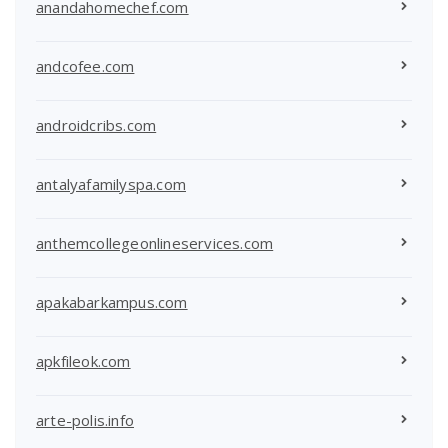
anandahomechef.com
andcofee.com
androidcribs.com
antalyafamilyspa.com
anthemcollegeonlineservices.com
apakabarkampus.com
apkfileok.com
arte-polis.info