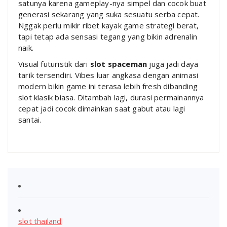
satunya karena gameplay-nya simpel dan cocok buat
generasi sekarang yang suka sesuatu serba cepat.
Nggak perlu mikir ribet kayak game strategi berat,
tapi tetap ada sensasi tegang yang bikin adrenalin
naik.
Visual futuristik dari
slot spaceman
juga jadi daya
tarik tersendiri. Vibes luar angkasa dengan animasi
modern bikin game ini terasa lebih fresh dibanding
slot klasik biasa. Ditambah lagi, durasi permainannya
cepat jadi cocok dimainkan saat gabut atau lagi
santai.
slot thailand