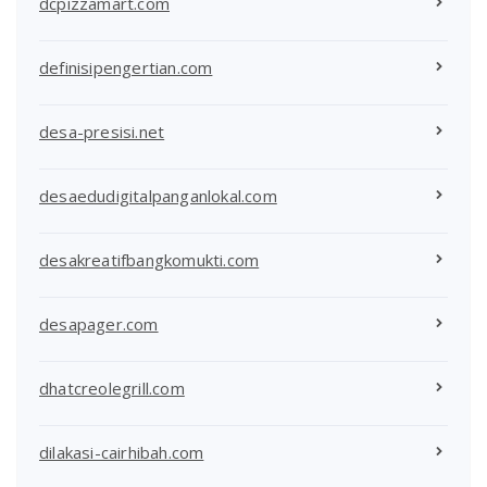
dcpizzamart.com
definisipengertian.com
desa-presisi.net
desaedudigitalpanganlokal.com
desakreatifbangkomukti.com
desapager.com
dhatcreolegrill.com
dilakasi-cairhibah.com