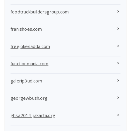
foodtruckbuildersgroup.com
franishoes.com
freejokesadda.com
functionmania.com
galerip3ud.com
georgewbush.org
ghsa2014-jakarta.org