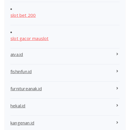
slot bet 200
slot gacor mauslot
aiva.id
fishinfun.id
furnitureanak.id
hekal.id
kangenan.id