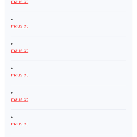
mauslot
mauslot
mauslot
mauslot
mauslot
mauslot