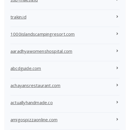
trakin.id
1000islandscampingresort.com
aaradhyawomenshospital.com
abcdguide.com
achayansrestaurant.com
actuallyhandmade.co
amigospizzaonline.com