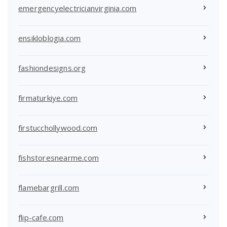
emergencyelectricianvirginia.com
ensikloblogia.com
fashiondesigns.org
firmaturkiye.com
firstucchollywood.com
fishstoresnearme.com
flamebargrill.com
flip-cafe.com