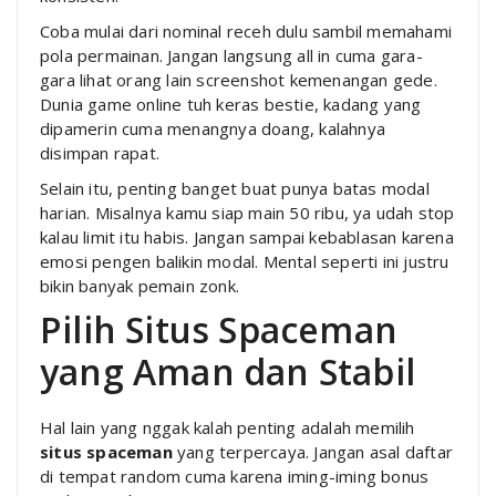
Coba mulai dari nominal receh dulu sambil memahami
pola permainan. Jangan langsung all in cuma gara-
gara lihat orang lain screenshot kemenangan gede.
Dunia game online tuh keras bestie, kadang yang
dipamerin cuma menangnya doang, kalahnya
disimpan rapat.
Selain itu, penting banget buat punya batas modal
harian. Misalnya kamu siap main 50 ribu, ya udah stop
kalau limit itu habis. Jangan sampai kebablasan karena
emosi pengen balikin modal. Mental seperti ini justru
bikin banyak pemain zonk.
Pilih Situs Spaceman
yang Aman dan Stabil
Hal lain yang nggak kalah penting adalah memilih
situs spaceman
yang terpercaya. Jangan asal daftar
di tempat random cuma karena iming-iming bonus