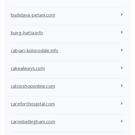
budidaya-petani.com
bung-hatta.info
cabjari-kolonodale.info
cakealways.com
calcioshoponline.com
careforthospital.com
carnebellingham.com