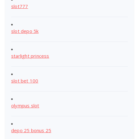
slot777
slot depo 5k
starlight princess
slot bet 100
olympus slot
depo 25 bonus 25