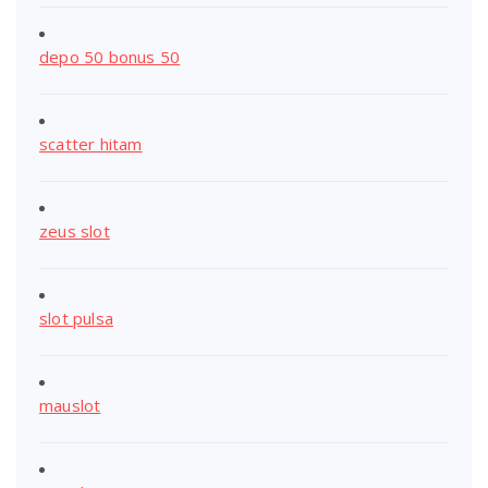
depo 50 bonus 50
scatter hitam
zeus slot
slot pulsa
mauslot