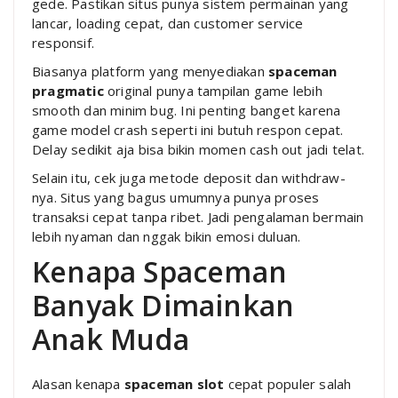
gede. Pastikan situs punya sistem permainan yang
lancar, loading cepat, dan customer service
responsif.
Biasanya platform yang menyediakan
spaceman
pragmatic
original punya tampilan game lebih
smooth dan minim bug. Ini penting banget karena
game model crash seperti ini butuh respon cepat.
Delay sedikit aja bisa bikin momen cash out jadi telat.
Selain itu, cek juga metode deposit dan withdraw-
nya. Situs yang bagus umumnya punya proses
transaksi cepat tanpa ribet. Jadi pengalaman bermain
lebih nyaman dan nggak bikin emosi duluan.
Kenapa Spaceman
Banyak Dimainkan
Anak Muda
Alasan kenapa
spaceman slot
cepat populer salah