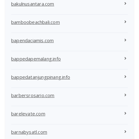
bakulnusantara.com
bamboobeachbali.com
bapendaciamis.com
bappedapemalang.info
bappedatanjungpinang.info
barbersrosario.com
barelevate.com
barnabysatl.com