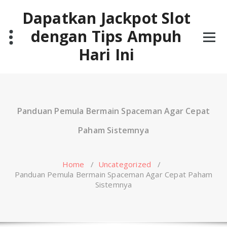
Skip
Dapatkan Jackpot Slot
to
content
dengan Tips Ampuh
Hari Ini
Panduan Pemula Bermain Spaceman Agar Cepat
Paham Sistemnya
Home
/
Uncategorized
/
Panduan Pemula Bermain Spaceman Agar Cepat Paham
Sistemnya