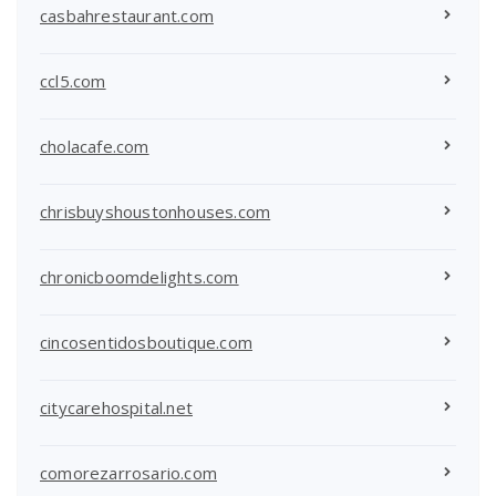
casbahrestaurant.com
ccl5.com
cholacafe.com
chrisbuyshoustonhouses.com
chronicboomdelights.com
cincosentidosboutique.com
citycarehospital.net
comorezarrosario.com