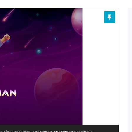
n
,
slot spaceman
,
spaceman
,
spaceman pragmatic
,