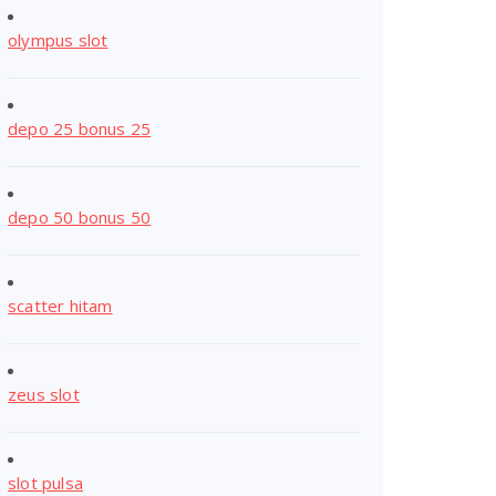
olympus slot
depo 25 bonus 25
depo 50 bonus 50
scatter hitam
zeus slot
slot pulsa