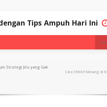
 dengan Tips Ampuh Hari Ini
Search
for:
an Strategi Jitu yang Gak
Cara Efektif Menang di S