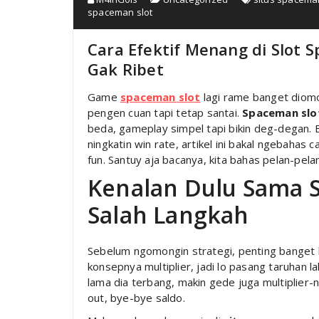
spaceman slot
Cara Efektif Menang di Slot 
Gak Ribet
Game
spaceman slot
lagi rame banget diomon
pengen cuan tapi tetap santai.
Spaceman slo
beda, gameplay simpel tapi bikin deg-degan. B
ningkatin win rate, artikel ini bakal ngebahas 
fun. Santuy aja bacanya, kita bahas pelan-pelan
Kenalan Dulu Sama S
Salah Langkah
Sebelum ngomongin strategi, penting banget 
konsepnya multiplier, jadi lo pasang taruhan l
lama dia terbang, makin gede juga multiplier-n
out, bye-bye saldo.