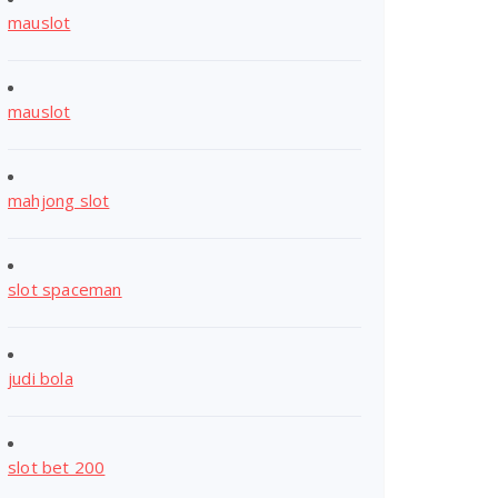
mauslot
mauslot
mahjong slot
slot spaceman
judi bola
slot bet 200