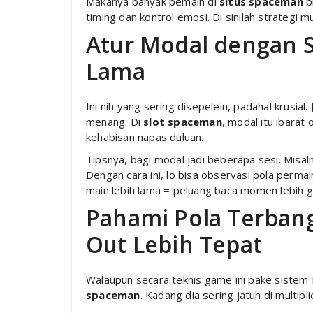
Makanya banyak pemain di
situs spaceman
bi
timing dan kontrol emosi. Di sinilah strategi m
Atur Modal dengan S
Lama
Ini nih yang sering disepelein, padahal krusia
menang. Di
slot spaceman
, modal itu ibara
kehabisan napas duluan.
Tipsnya, bagi modal jadi beberapa sesi. Misalny
Dengan cara ini, lo bisa observasi pola perma
main lebih lama = peluang baca momen lebih 
Pahami Pola Terban
Out Lebih Tepat
Walaupun secara teknis game ini pake sistem
spaceman
. Kadang dia sering jatuh di multipl