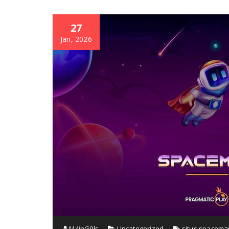
27
Jan, 2026
M4inG0ls
Uncategorized
situs spacema