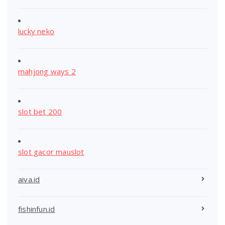
lucky neko
mahjong ways 2
slot bet 200
slot gacor mauslot
aiva.id
fishinfun.id