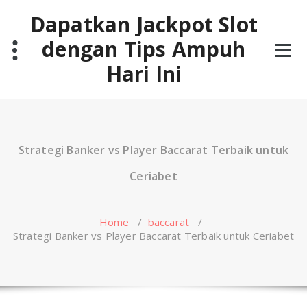
Skip
Dapatkan Jackpot Slot
to
content
dengan Tips Ampuh
Hari Ini
Strategi Banker vs Player Baccarat Terbaik untuk
Ceriabet
Home
/
baccarat
/
Strategi Banker vs Player Baccarat Terbaik untuk Ceriabet