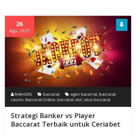
26
Agu, 2025
M4inG0ls
baccarat
agen bacarrat
,
baccarat
casino
,
Baccarat Online
,
baccarat slot
,
situs baccarat
Strategi Banker vs Player
Baccarat Terbaik untuk Ceriabet