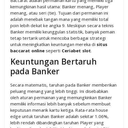
Baccarat adalah permainan kartu yang memiliki tiga
kemungkinan hasil utama: Banker menang, Player
menang, atau seri (tie). Tujuan dari permainan ini
adalah menebak tangan mana yang memiliki total
poin lebih dekat ke angka 9. Meskipun secara teknis
Banker memiliki keunggulan statistik, banyak pemain
tetap tertarik untuk mencoba berbagai strategi
untuk meningkatkan keuntungan mereka di
situs
baccarat online
seperti
Ceriabet slot
.
Keuntungan Bertaruh
pada Banker
Secara matematis, taruhan pada Banker memberikan
peluang menang yang lebih tinggi. Ini disebabkan
oleh aturan permainan yang memungkinkan Banker
memiliki informasi lebih banyak sebelum membuat
keputusan menarik kartu ketiga. Rata-rata house
edge untuk taruhan Banker adalah sekitar 1.06%,
lebih rendah dibandingkan taruhan Player yang