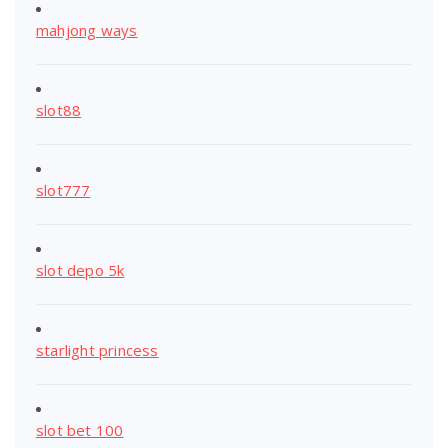
mahjong ways
slot88
slot777
slot depo 5k
starlight princess
slot bet 100