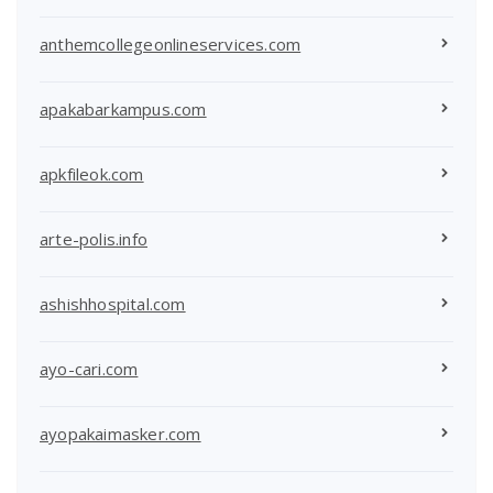
anthemcollegeonlineservices.com
apakabarkampus.com
apkfileok.com
arte-polis.info
ashishhospital.com
ayo-cari.com
ayopakaimasker.com