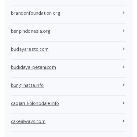
brandonfoundation.org
bsnpindonesia.org
budayaresto.com
budidaya-petani.com
bung-hatta.info
cabjari-kolonodale.info
cakealways.com