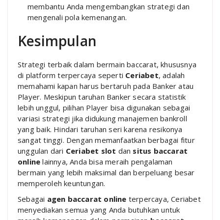
membantu Anda mengembangkan strategi dan
mengenali pola kemenangan.
Kesimpulan
Strategi terbaik dalam bermain baccarat, khususnya
di platform terpercaya seperti
Ceriabet
, adalah
memahami kapan harus bertaruh pada Banker atau
Player. Meskipun taruhan Banker secara statistik
lebih unggul, pilihan Player bisa digunakan sebagai
variasi strategi jika didukung manajemen bankroll
yang baik. Hindari taruhan seri karena resikonya
sangat tinggi. Dengan memanfaatkan berbagai fitur
unggulan dari
Ceriabet slot
dan
situs baccarat
online
lainnya, Anda bisa meraih pengalaman
bermain yang lebih maksimal dan berpeluang besar
memperoleh keuntungan.
Sebagai
agen baccarat online
terpercaya, Ceriabet
menyediakan semua yang Anda butuhkan untuk