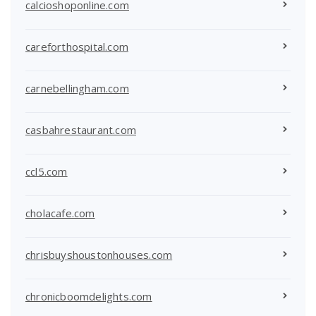
calcioshoponline.com
careforthospital.com
carnebellingham.com
casbahrestaurant.com
ccl5.com
cholacafe.com
chrisbuyshoustonhouses.com
chronicboomdelights.com