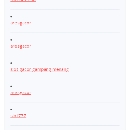
aresgacor
aresgacor
slot gacor gampang menang
aresgacor
slot777